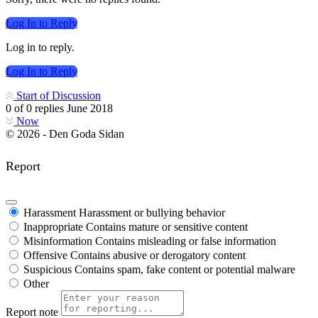
Log In to Reply
Log in to reply.
Log In to Reply
Start of Discussion
0
of
0
replies
June 2018
Now
© 2026 - Den Goda Sidan
Report
Harassment
Harassment or bullying behavior
Inappropriate
Contains mature or sensitive content
Misinformation
Contains misleading or false information
Offensive
Contains abusive or derogatory content
Suspicious
Contains spam, fake content or potential malware
Other
Report note