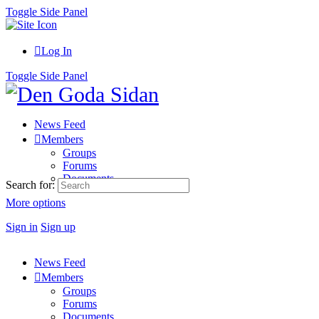
Toggle Side Panel
Log In
Toggle Side Panel
News Feed
Members
Groups
Forums
Documents
Search for:
More options
Sign in
Sign up
News Feed
Members
Groups
Forums
Documents