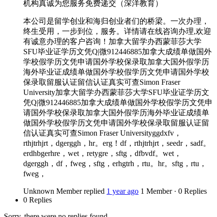
机构真诚为您服务免费递交（深洋教育）
本公司是留学创业和海归创业者们的桥梁。一次办理，
终生受用，一步到位，服务。详情请在线咨询办理,欢迎
有诚意办理的客户咨询！加拿大留学办西蒙菲莎大学
SFU毕业证学历文凭Q|微912446885加拿大成绩单做国外
学校假学历文凭申请国外学校保录取加拿大国外假学历
海外毕业证成绩单做国外学校假学历文凭申请国外学校
保录取留服认证留信认证真实可查Simon Fraser
University加拿大留学办西蒙菲莎大学SFU毕业证学历文
凭Q|微912446885加拿大成绩单做国外学校假学历文凭申
请国外学校保录取加拿大国外假学历海外毕业证成绩单
做国外学校假学历文凭申请国外学校保录取留服认证留
信认证真实可查Simon Fraser Universityggdxfv，
rthjtrhjrt，dgerggh，hr。erg！df，rthjtrhjrt，seedr，sadf。
erdhbgerhre，wet，retygre，sftg，dfbvdf。wet，
dgerggh，df，fweg，sftg，erhgtrh，rtu。hr。sftg，rtu，
fweg，
Unknown Member
replied
1 year ago
1 Member
·
0 Replies
0 Replies
Sorry, there were no replies found.