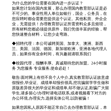
为什么您的学位需要在国内进一步认证？
如果您计划在国内发展，那么办理国内教育部认证是必
不可少的。事业性用人单位如银行，国企，公务员，在
您应聘时都会需要您提供这个认证。其他私营、外企企
业，无需提供！办理教育部认证所需资料众多且烦琐，
所有材料您都必须提供原件，我们凭借丰富的经验，帮
您快速整合材料，让您少走弯路。
◆招聘代理：本公司诚聘英国、加拿大、澳洲、新西
兰、美国、法国、德国、新加坡欧洲，亚洲各地代理人
员，如果你有业余时间，有兴趣就请联系我们
◆校园代理，报酬丰厚。真诚期待您的加盟。24小时服
务 为您服务 专业服务,使命必赴！
敬告:面对网上有些不良个人中介,真实教育部认证故意虚
假报价,毕业证、成绩单却报价很高,挖坑骗留学学生做和
原版差异很大的毕业证和成绩单,却不做认证,欺骗广大留
学生,请多留心!办理时请电话联系,或者视频看下对方的
办公环境,办理实力,选择实体公司,以防被骗！
如果您因私人原因不能正常自己去办理教育部认证，本