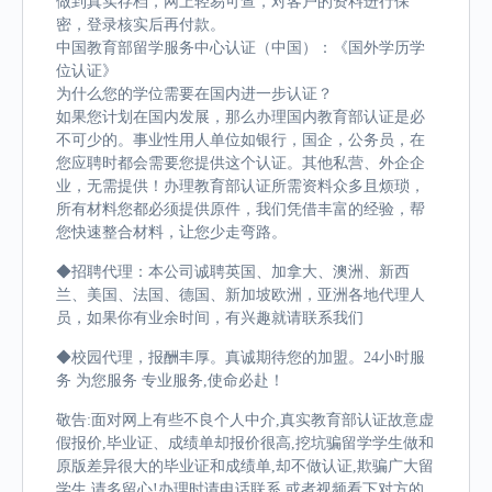
做到真实存档，网上轻易可查，对客户的资料进行保
密，登录核实后再付款。
中国教育部留学服务中心认证（中国）：《国外学历学
位认证》
为什么您的学位需要在国内进一步认证？
如果您计划在国内发展，那么办理国内教育部认证是必
不可少的。事业性用人单位如银行，国企，公务员，在
您应聘时都会需要您提供这个认证。其他私营、外企企
业，无需提供！办理教育部认证所需资料众多且烦琐，
所有材料您都必须提供原件，我们凭借丰富的经验，帮
您快速整合材料，让您少走弯路。
◆招聘代理：本公司诚聘英国、加拿大、澳洲、新西
兰、美国、法国、德国、新加坡欧洲，亚洲各地代理人
员，如果你有业余时间，有兴趣就请联系我们
◆校园代理，报酬丰厚。真诚期待您的加盟。24小时服
务 为您服务 专业服务,使命必赴！
敬告:面对网上有些不良个人中介,真实教育部认证故意虚
假报价,毕业证、成绩单却报价很高,挖坑骗留学学生做和
原版差异很大的毕业证和成绩单,却不做认证,欺骗广大留
学生,请多留心!办理时请电话联系,或者视频看下对方的