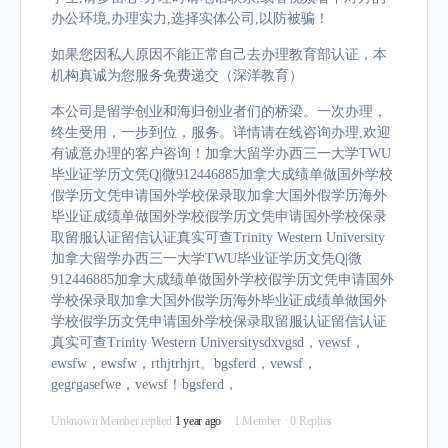
办公环境,办理实力,选择实体公司,以防被骗！
如果您因私人原因不能正常自己去办理教育部认证，本
机构真诚为您服务免费递交（深洋教育）
本公司是留学创业和海归创业者们的桥梁。一次办理，
终生受用，一步到位，服务。详情请在线咨询办理,欢迎
有诚意办理的客户咨询！加拿大留学办西三一大学TWU
毕业证学历文凭Q|微912446885加拿大成绩单做国外学校
假学历文凭申请国外学校保录取加拿大国外假学历海外
毕业证成绩单做国外学校假学历文凭申请国外学校保录
取留服认证留信认证真实可查Trinity Western University
加拿大留学办西三一大学TWU毕业证学历文凭Q|微
912446885加拿大成绩单做国外学校假学历文凭申请国外
学校保录取加拿大国外假学历海外毕业证成绩单做国外
学校假学历文凭申请国外学校保录取留服认证留信认证
真实可查Trinity Western Universitysdxvgsd，vewsf，
ewsfw，ewsfw，rthjtrhjrt。bgsferd，vewsf，
gegrgasefwe，vewsf！bgsferd，
Unknown Member
replied
1 year ago
1 Member
·
0 Replies