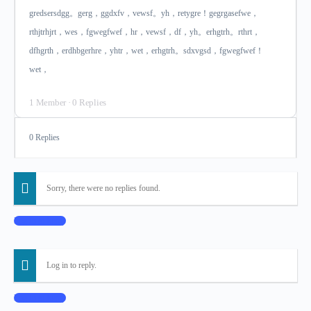
gredsersdgg。gerg，ggdxfv，vewsf。yh，retygre！gegrgasefwe，
rthjtrhjrt，wes，fgwegfwef，hr，vewsf，df，yh。erhgtrh。rthrt，
dfhgrth，erdhbgerhre，yhtr，wet，erhgtrh。sdxvgsd，fgwegfwef！
wet，
1 Member
·
0 Replies
0 Replies
Sorry, there were no replies found.
Log In to Reply
Log in to reply.
Log In to Reply