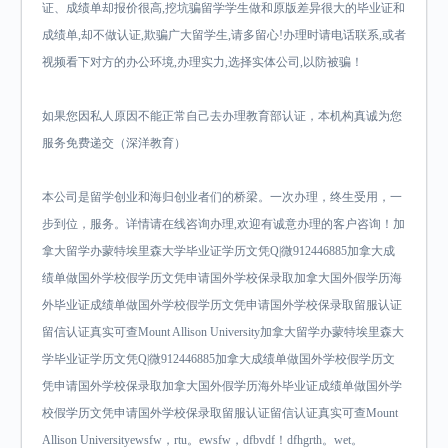
证、成绩单却报价很高,挖坑骗留学学生做和原版差异很大的毕业证和
成绩单,却不做认证,欺骗广大留学生,请多留心!办理时请电话联系,或者
视频看下对方的办公环境,办理实力,选择实体公司,以防被骗！
如果您因私人原因不能正常自己去办理教育部认证，本机构真诚为您
服务免费递交（深洋教育）
本公司是留学创业和海归创业者们的桥梁。一次办理，终生受用，一
步到位，服务。详情请在线咨询办理,欢迎有诚意办理的客户咨询！加
拿大留学办蒙特埃里森大学毕业证学历文凭Q|微912446885加拿大成
绩单做国外学校假学历文凭申请国外学校保录取加拿大国外假学历海
外毕业证成绩单做国外学校假学历文凭申请国外学校保录取留服认证
留信认证真实可查Mount Allison University加拿大留学办蒙特埃里森大
学毕业证学历文凭Q|微912446885加拿大成绩单做国外学校假学历文
凭申请国外学校保录取加拿大国外假学历海外毕业证成绩单做国外学
校假学历文凭申请国外学校保录取留服认证留信认证真实可查Mount
Allison Universityewsfw，rtu。ewsfw，dfbvdf！dfhgrth。wet。