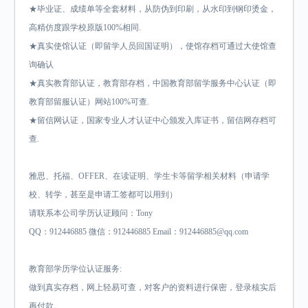
★毕业证、成绩单等全套材料，从防伪到印刷，从水印到钢印烫金，
高精仿度跟学校原版100%相同.
★真实使馆认证（即留学人员回国证明），使馆存档可通过大使馆查
询确认
★真实教育部认证，教育部存档，中国教育部留学服务中心认证（即
教育部留服认证）网站100%可查.
★留信网认证，国家专业人才认证中心颁发入库证书，留信网存档可
查.
雅思、托福、OFFER、在读证明、学生卡等留学相关材料（申请学
校、转学，甚至是申请工签都可以用到）
请联系本公司学历认证顾问：Tony
QQ：912446885 微信：912446885 Email：912446885@qq.com
教育部学历学位认证服务:
做到真实存档，网上轻易可查，对客户的资料进行保密，登录核实后
再付款。