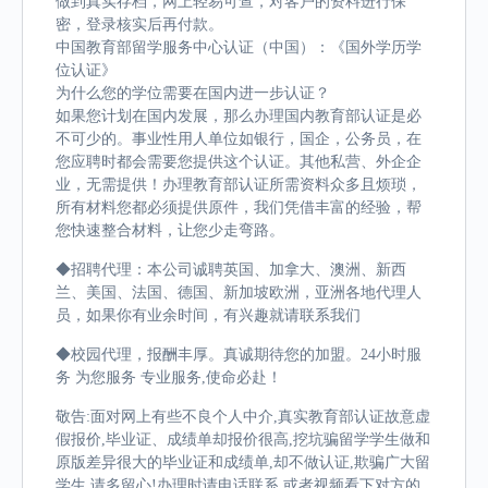
做到真实存档，网上轻易可查，对客户的资料进行保
密，登录核实后再付款。
中国教育部留学服务中心认证（中国）：《国外学历学
位认证》
为什么您的学位需要在国内进一步认证？
如果您计划在国内发展，那么办理国内教育部认证是必
不可少的。事业性用人单位如银行，国企，公务员，在
您应聘时都会需要您提供这个认证。其他私营、外企企
业，无需提供！办理教育部认证所需资料众多且烦琐，
所有材料您都必须提供原件，我们凭借丰富的经验，帮
您快速整合材料，让您少走弯路。
◆招聘代理：本公司诚聘英国、加拿大、澳洲、新西
兰、美国、法国、德国、新加坡欧洲，亚洲各地代理人
员，如果你有业余时间，有兴趣就请联系我们
◆校园代理，报酬丰厚。真诚期待您的加盟。24小时服
务 为您服务 专业服务,使命必赴！
敬告:面对网上有些不良个人中介,真实教育部认证故意虚
假报价,毕业证、成绩单却报价很高,挖坑骗留学学生做和
原版差异很大的毕业证和成绩单,却不做认证,欺骗广大留
学生,请多留心!办理时请电话联系,或者视频看下对方的