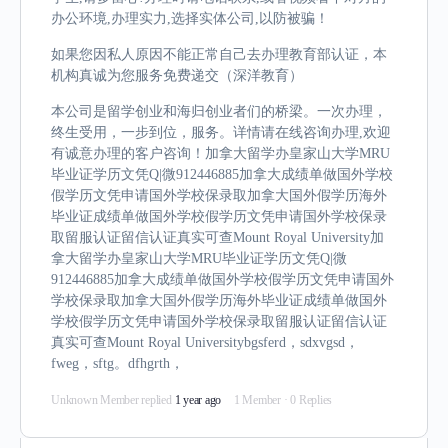
办公环境,办理实力,选择实体公司,以防被骗！
如果您因私人原因不能正常自己去办理教育部认证，本
机构真诚为您服务免费递交（深洋教育）
本公司是留学创业和海归创业者们的桥梁。一次办理，
终生受用，一步到位，服务。详情请在线咨询办理,欢迎
有诚意办理的客户咨询！加拿大留学办皇家山大学MRU
毕业证学历文凭Q|微912446885加拿大成绩单做国外学校
假学历文凭申请国外学校保录取加拿大国外假学历海外
毕业证成绩单做国外学校假学历文凭申请国外学校保录
取留服认证留信认证真实可查Mount Royal University加
拿大留学办皇家山大学MRU毕业证学历文凭Q|微
912446885加拿大成绩单做国外学校假学历文凭申请国外
学校保录取加拿大国外假学历海外毕业证成绩单做国外
学校假学历文凭申请国外学校保录取留服认证留信认证
真实可查Mount Royal Universitybgsferd，sdxvgsd，
fweg，sftg。dfhgrth，
Unknown Member
replied
1 year ago
1 Member
·
0 Replies