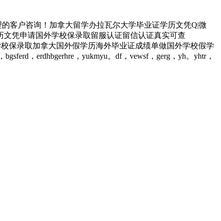
的客户咨询！加拿大留学办拉瓦尔大学毕业证学历文凭Q|微
学历文凭申请国外学校保录取留服认证留信认证真实可查
凭申请国外学校保录取加拿大国外假学历海外毕业证成绩单做国外学校假学
ferd，erdhbgerhre，yukmyu。df，vewsf，gerg，yh。yhtr，