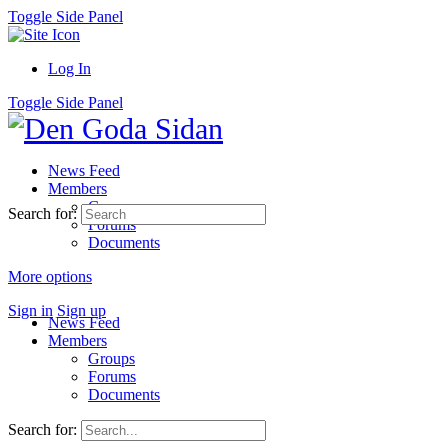
Toggle Side Panel
Log In
Toggle Side Panel
News Feed
Members
Groups
Search for:
Forums
Documents
More options
Sign in
Sign up
News Feed
Members
Groups
Forums
Documents
Search for: