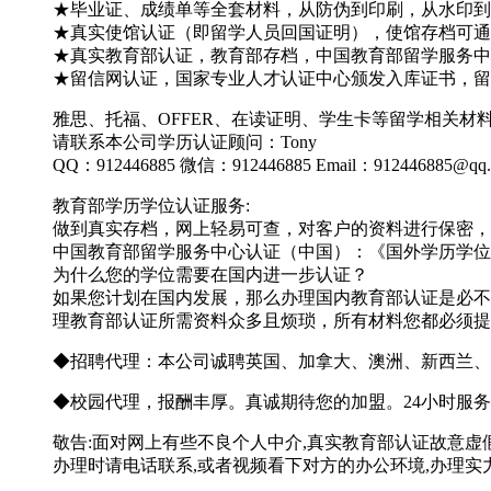
★毕业证、成绩单等全套材料，从防伪到印刷，从水印到钢
★真实使馆认证（即留学人员回国证明），使馆存档可通
★真实教育部认证，教育部存档，中国教育部留学服务中心
★留信网认证，国家专业人才认证中心颁发入库证书，留
雅思、托福、OFFER、在读证明、学生卡等留学相关
请联系本公司学历认证顾问：Tony
QQ：912446885 微信：912446885 Email：912446885@qq
教育部学历学位认证服务:
做到真实存档，网上轻易可查，对客户的资料进行保密，
中国教育部留学服务中心认证（中国）：《国外学历学位
为什么您的学位需要在国内进一步认证？
如果您计划在国内发展，那么办理国内教育部认证是必不
理教育部认证所需资料众多且烦琐，所有材料您都必须提
◆招聘代理：本公司诚聘英国、加拿大、澳洲、新西兰、
◆校园代理，报酬丰厚。真诚期待您的加盟。24小时服务 
敬告:面对网上有些不良个人中介,真实教育部认证故意虚
办理时请电话联系,或者视频看下对方的办公环境,办理实力