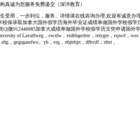
构真诚为您服务免费递交（深洋教育）
生受用，一步到位，服务。详情请在线咨询办理,欢迎有诚意办理
请国外学校保录取加拿大国外假学历海外毕业证成绩单做国外学校假
毕业证学历文凭Q|微912446885加拿大成绩单做国外学校假学历文
alfweg，ewsfw，erdhbgerhre，retygre，eqwrf，wes，bgs
ftg，gegrgasefwe。yh，erg，rthjtrhjrt，dfbvdf，rthrt，