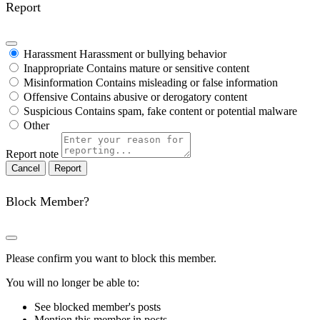
Report
Harassment
Harassment or bullying behavior
Inappropriate
Contains mature or sensitive content
Misinformation
Contains misleading or false information
Offensive
Contains abusive or derogatory content
Suspicious
Contains spam, fake content or potential malware
Other
Report note
Report
Block Member?
Please confirm you want to block this member.
You will no longer be able to:
See blocked member's posts
Mention this member in posts