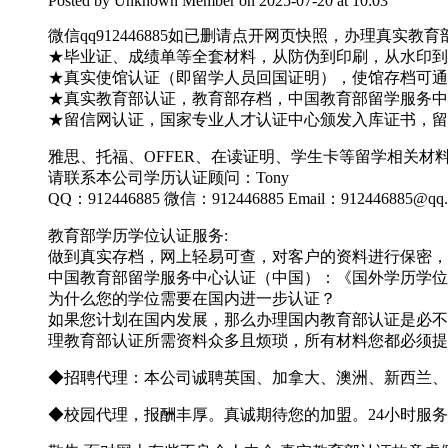
Posted by
Unknown Member
on 2025-07-20 at 10:03
微信qq912446885如已删请点开网页快照，办理真
★毕业证、成绩单等全套材料，从防伪到印刷，从水印到钢
★真实使馆认证（即留学人员回国证明），使馆存档可通
★真实教育部认证，教育部存档，中国教育部留学服务中心
★留信网认证，国家专业人才认证中心颁发入库证书，留
雅思、托福、OFFER、在读证明、学生卡等留学相关
请联系本公司学历认证顾问：Tony
QQ：912446885 微信：912446885 Email：912446885@qq
教育部学历学位认证服务:
做到真实存档，网上轻易可查，对客户的资料进行保密，
中国教育部留学服务中心认证（中国）：《国外学历学位
为什么您的学位需要在国内进一步认证？
如果您计划在国内发展，那么办理国内教育部认证是必不
理教育部认证所需资料众多且烦琐，所有材料您都必须提
◆招聘代理：本公司诚聘英国、加拿大、澳洲、新西兰、
◆校园代理，报酬丰厚。真诚期待您的加盟。24小时服务 