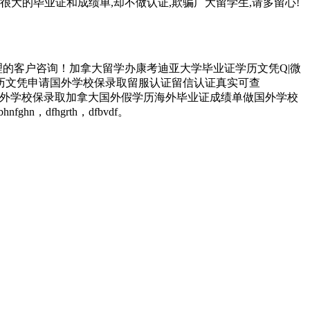
很大的毕业证和成绩单,却不做认证,欺骗广大留学生,请多留心!
的客户咨询！加拿大留学办康考迪亚大学毕业证学历文凭Q|微
学历文凭申请国外学校保录取留服认证留信认证真实可查
历文凭申请国外学校保录取加拿大国外假学历海外毕业证成绩单做国外学校
fghn，dfhgrth，dfbvdf。