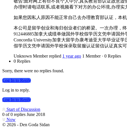
敬告:面对网上有些不良个人中介,真实教育部认证故意虚
办理时请电话联系,或者视频看下对方的办公环境,办理实力
如果您因私人原因不能正常自己去办理教育部认证，本机
本公司是留学创业和海归创业者们的桥梁。一次办理，终
912446885加拿大成绩单做国外学校假学历文凭申
Concordia University加拿大留学办康考迪亚
假学历文凭申请国外学校保录取留服认证留信认证真实可查Concordia Univer
Unknown Member
replied
1 year ago
1 Member
·
0 Replies
0 Replies
Sorry, there were no replies found.
Log In to Reply
Log in to reply.
Log In to Reply
Start of Discussion
0
of
0
replies
June 2018
Now
© 2026 - Den Goda Sidan