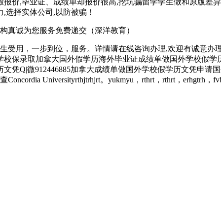
假报价,毕业证、成绩单却报价很高,挖坑骗留学学生做和原版差异
,选择实体公司,以防被骗！
构真诚为您服务免费递交（深洋教育）
生受用，一步到位，服务。详情请在线咨询办理,欢迎有诚意办理
请国外学校保录取加拿大国外假学历海外毕业证成绩单做国外学校假
大学毕业证学历文凭Q|微912446885加拿大成绩单做国外学校假学
sityrthjtrhjrt。yukmyu，rthrt，rthrt，erhgtrh，fvbhn