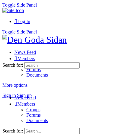
Toggle Side Panel
Log In
Toggle Side Panel
News Feed
Members
Groups
Search for:
Forums
Documents
More options
Sign in
Sign up
News Feed
Members
Groups
Forums
Documents
Search for: