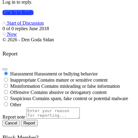
Log in to reply.
Log In to Reply
Start of Discussion
0
of
0
replies
June 2018
Now
© 2026 - Den Goda Sidan
Report
Harassment
Harassment or bullying behavior
Inappropriate
Contains mature or sensitive content
Misinformation
Contains misleading or false information
Offensive
Contains abusive or derogatory content
Suspicious
Contains spam, fake content or potential malware
Other
Report note
Report
Block Member?