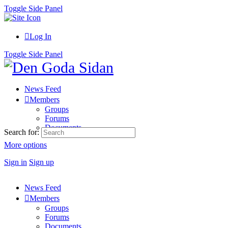
Toggle Side Panel
Log In
Toggle Side Panel
News Feed
Members
Groups
Forums
Documents
Search for:
More options
Sign in
Sign up
News Feed
Members
Groups
Forums
Documents