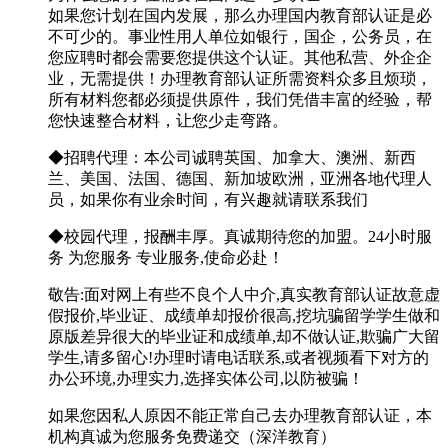
如果您计划在国内发展，那么办理国内教育部认证是必
不可少的。事业性用人单位如银行，国企，公务员，在
您应聘时都会需要您提供这个认证。其他私营、外企企
业，无需提供！办理教育部认证所需资料众多且烦琐，
所有材料您都必须提供原件，我们凭借丰富的经验，帮
您快速整合材料，让您少走弯路。
◆招聘代理：本公司诚聘英国、加拿大、澳洲、新西
兰、美国、法国、德国、新加坡欧洲，亚洲各地代理人
员，如果你有业余时间，有兴趣就请联系我们
◆校园代理，报酬丰厚。真诚期待您的加盟。24小时服
务 为您服务 专业服务,使命必赴！
敬告:面对网上有些不良个人中介,真实教育部认证故意虚
假报价,毕业证、成绩单却报价很高,挖坑骗留学学生做和
原版差异很大的毕业证和成绩单,却不做认证,欺骗广大留
学生,请多留心!办理时请电话联系,或者视频看下对方的
办公环境,办理实力,选择实体公司,以防被骗！
如果您因私人原因不能正常自己去办理教育部认证，本
机构真诚为您服务免费递交（深洋教育）