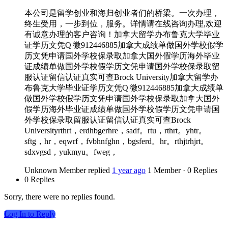
本公司是留学创业和海归创业者们的桥梁。一次办理，
终生受用，一步到位，服务。详情请在线咨询办理,欢迎
有诚意办理的客户咨询！加拿大留学办布鲁克大学毕业
证学历文凭Q|微912446885加拿大成绩单做国外学校假学
历文凭申请国外学校保录取加拿大国外假学历海外毕业
证成绩单做国外学校假学历文凭申请国外学校保录取留
服认证留信认证真实可查Brock University加拿大留学办
布鲁克大学毕业证学历文凭Q|微912446885加拿大成绩单
做国外学校假学历文凭申请国外学校保录取加拿大国外
假学历海外毕业证成绩单做国外学校假学历文凭申请国
外学校保录取留服认证留信认证真实可查Brock
Universityrthrt，erdhbgerhre，sadf。rtu，rthrt。yhtr。
sftg，hr，eqwrf，fvbhnfghn，bgsferd。hr。rthjtrhjrt。
sdxvgsd，yukmyu。fweg，
Unknown Member
replied
1 year ago
1 Member
·
0 Replies
0 Replies
Sorry, there were no replies found.
Log In to Reply