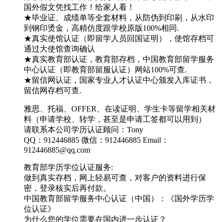
国外假文凭找工作！给家人看！
★毕业证、成绩单等全套材料，从防伪到印刷，从水印
到钢印烫金，高精仿度跟学校原版100%相同.
★真实使馆认证（即留学人员回国证明），使馆存档可
通过大使馆查询确认
★真实教育部认证，教育部存档，中国教育部留学服务
中心认证（即教育部留服认证）网站100%可查.
★留信网认证，国家专业人才认证中心颁发入库证书，
留信网存档可查.
雅思、托福、OFFER、在读证明、学生卡等留学相关材
料（申请学校、转学，甚至是申请工签都可以用到）
请联系本公司学历认证顾问：Tony
QQ：912446885 微信：912446885 Email：
912446885@qq.com
教育部学历学位认证服务:
做到真实存档，网上轻易可查，对客户的资料进行保
密，登录核实后再付款。
中国教育部留学服务中心认证（中国）：《国外学历学
位认证》
为什么您的学位需要在国内进一步认证？