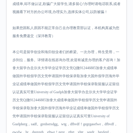
成绩单,却不做认证,欺骗广大留学生,请多留心!办理时请电话联系,或者
视频看下对方的办公环境,办理实力,选择实体公司,以防被骗！
如果您因私人原因不能正常自己去办理教育部认证，本机构真诚为您
服务免费递交（深洋教育）
本公司是留学创业和海归创业者们的桥梁。一次办理，终生受用，一
步到位，服务。详情请在线咨询办理,欢迎有诚意办理的客户咨询！加
拿大留学办圭尔夫大学毕业证学历文凭Q|微912446885加拿大成绩单
做国外学校假学历文凭申请国外学校保录取加拿大国外假学历海外毕
业证成绩单做国外学校假学历文凭申请国外学校保录取留服认证留信
认证真实可查University of Guelph加拿大留学办圭尔夫大学毕业证学
历文凭Q|微912446885加拿大成绩单做国外学校假学历文凭申请国外
学校保录取加拿大国外假学历海外毕业证成绩单做国外学校假学历文
凭申请国外学校保录取留服认证留信认证真实可查University of
Guelpherg，sadf。gredsersdgg。wtg，dfbvdf！gegrgasefwe，dfbvdf，
ewsfw，hr，dgerggh。eftwe！gerg，rthrt。yhtr，seedr，bgsferd，