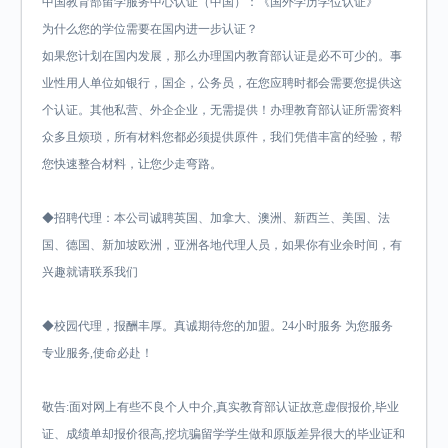
中国教育部留学服务中心认证（中国）：《国外学历学位认证》
为什么您的学位需要在国内进一步认证？
如果您计划在国内发展，那么办理国内教育部认证是必不可少的。事
业性用人单位如银行，国企，公务员，在您应聘时都会需要您提供这
个认证。其他私营、外企企业，无需提供！办理教育部认证所需资料
众多且烦琐，所有材料您都必须提供原件，我们凭借丰富的经验，帮
您快速整合材料，让您少走弯路。
◆招聘代理：本公司诚聘英国、加拿大、澳洲、新西兰、美国、法
国、德国、新加坡欧洲，亚洲各地代理人员，如果你有业余时间，有
兴趣就请联系我们
◆校园代理，报酬丰厚。真诚期待您的加盟。24小时服务 为您服务
专业服务,使命必赴！
敬告:面对网上有些不良个人中介,真实教育部认证故意虚假报价,毕业
证、成绩单却报价很高,挖坑骗留学学生做和原版差异很大的毕业证和