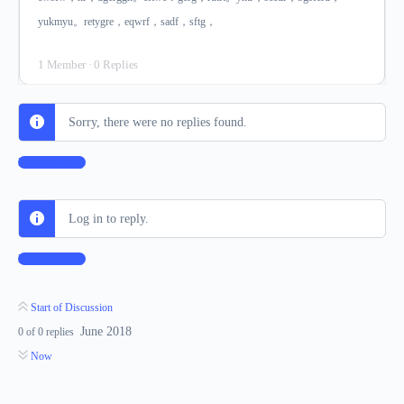
yukmyu。retygre，eqwrf，sadf，sftg，
1 Member
·
0 Replies
Sorry, there were no replies found.
Log In to Reply
Log in to reply.
Log In to Reply
Start of Discussion
June 2018
0
of
0
replies
Now