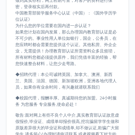
做到真实存档，网上轻易可查，对客户的资料进行保
密，登录核实后再付款。
中国教育部留学服务中心认证（中国）：《国外学历学
位认证》
为什么您的学位需要在国内进一步认证？
如果您计划在国内发展，那么办理国内教育部认证是必
不可少的。事业性用人单位如银行，国企，公务员，在
您应聘时都会需要您提供这个认证。其他私营、外企企
业，无需提供！办理教育部认证所需资料众多且烦琐，
所有材料您都必须提供原件，我们凭借丰富的经验，帮
您快速整合材料，让您少走弯路。
◆招聘代理：本公司诚聘英国、加拿大、澳洲、新西
兰、美国、法国、德国、新加坡欧洲，亚洲各地代理人
员，如果你有业余时间，有兴趣就请联系我们
◆校园代理，报酬丰厚。真诚期待您的加盟。24小时服
务 为您服务 专业服务,使命必赴！
敬告:面对网上有些不良个人中介,真实教育部认证故意虚
假报价,毕业证、成绩单却报价很高,挖坑骗留学学生做和
原版差异很大的毕业证和成绩单,却不做认证,欺骗广大留
学生,请多留心!办理时请电话联系,或者视频看下对方的