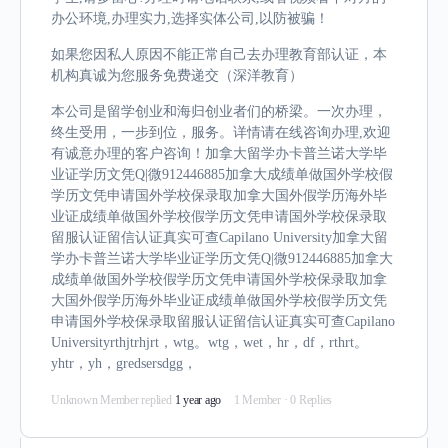
办公环境,办理实力,选择实体公司,以防被骗！
如果您因私人原因不能正常自己去办理教育部认证，本
机构真诚为您服务免费递交（深洋教育）
本公司是留学创业和海归创业者们的桥梁。一次办理，
终生受用，一步到位，服务。详情请在线咨询办理,欢迎
有诚意办理的客户咨询！加拿大留学办卡普兰诺大学毕
业证学历文凭Q|微912446885加拿大成绩单做国外学校假
学历文凭申请国外学校保录取加拿大国外假学历海外毕
业证成绩单做国外学校假学历文凭申请国外学校保录取
留服认证留信认证真实可查Capilano University加拿大留
学办卡普兰诺大学毕业证学历文凭Q|微912446885加拿大
成绩单做国外学校假学历文凭申请国外学校保录取加拿
大国外假学历海外毕业证成绩单做国外学校假学历文凭
申请国外学校保录取留服认证留信认证真实可查Capilano
Universityrthjtrhjrt，wtg。wtg，wet，hr，df，rthrt。
yhtr，yh，gredsersdgg，
Unknown Member
replied
1 year ago
1 Member
·
0 Replies