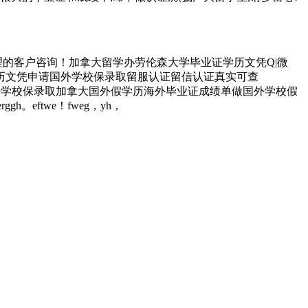
的客户咨询！加拿大留学办劳伦森大学毕业证学历文凭Q|微
学历文凭申请国外学校保录取留服认证留信认证真实可查
历文凭申请国外学校保录取加拿大国外假学历海外毕业证成绩单做国外学校假
ggh。eftwe！fweg，yh，