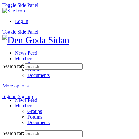
Toggle Side Panel
Log In
Toggle Side Panel
News Feed
Members
Groups
Search for:
Forums
Documents
More options
Sign in
Sign up
News Feed
Members
Groups
Forums
Documents
Search for: