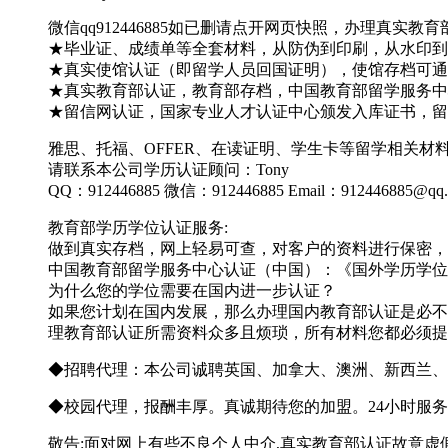
微信qq912446885如已删请点开网页快照，办理真
★毕业证、成绩单等全套材料，从防伪到印刷，从水印到钢
★真实使馆认证（即留学人员回国证明），使馆存档可通
★真实教育部认证，教育部存档，中国教育部留学服务中心
★留信网认证，国家专业人才认证中心颁发入库证书，留
雅思、托福、OFFER、在读证明、学生卡等留学相关
请联系本公司学历认证顾问：Tony
QQ：912446885 微信：912446885 Email：912446885@qq
教育部学历学位认证服务:
做到真实存档，网上轻易可查，对客户的资料进行保密，
中国教育部留学服务中心认证（中国）：《国外学历学位
为什么您的学位需要在国内进一步认证？
如果您计划在国内发展，那么办理国内教育部认证是必不
理教育部认证所需资料众多且烦琐，所有材料您都必须提
◆招聘代理：本公司诚聘英国、加拿大、澳洲、新西兰、
◆校园代理，报酬丰厚。真诚期待您的加盟。24小时服务 
敬告:面对网上有些不良个人中介,真实教育部认证故意虚