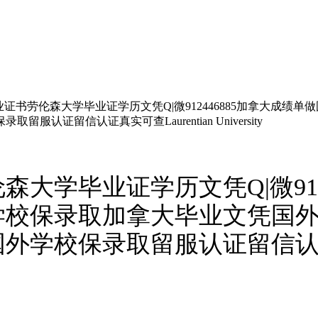
证书劳伦森大学毕业证学历文凭Q|微912446885加拿大成
留信认证真实可查Laurentian University
大学毕业证学历文凭Q|微912
学校保录取加拿大毕业文凭国
学校保录取留服认证留信认证真实可