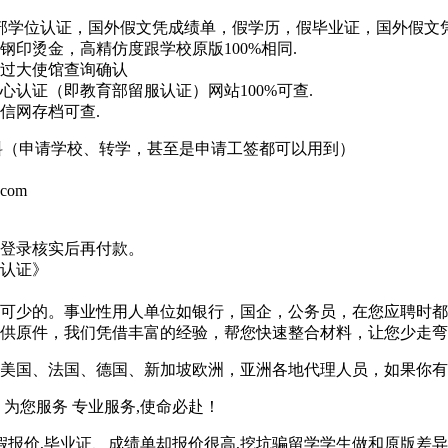
实教育部学位认证，国外假文凭成绩单，假学历，假毕业证，国外假
印烫金，高精仿度跟学校原版100%相同.
过大使馆查询确认
认证（即教育部留服认证）网站100%可查.
信网存档可查.
材料（申请学校、转学，甚至是申请工签都可以用到）
.com
登录核实后再付款。
认证》
可少的。事业性用人单位如银行，国企，公务员，在您应聘时都
供原件，我们凭借丰富的经验，帮您快速整合材料，让您少走弯
美国、法国、德国、新加坡欧洲，亚洲各地代理人员，如果你有
为您服务 专业服务,使命必赴！
假报价,毕业证、成绩单却报价很高,挖坑骗留学学生做和原版差异