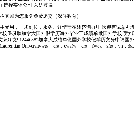
,选择实体公司,以防被骗！
构真诚为您服务免费递交（深洋教育）
生受用，一步到位，服务。详情请在线咨询办理,欢迎有诚意办理
请国外学校保录取加拿大国外假学历海外毕业证成绩单做国外学校假
大学毕业证学历文凭Q|微912446885加拿大成绩单做国外学校假学
iversitywtg，erg，ewsfw，erg。fweg，sftg，yh，dger