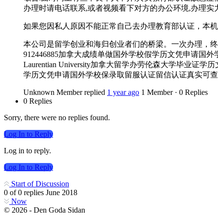
办理时请电话联系,或者视频看下对方的办公环境,办理实力
如果您因私人原因不能正常自己去办理教育部认证，本机
本公司是留学创业和海归创业者们的桥梁。一次办理，终
912446885加拿大成绩单做国外学校假学历文凭申
Laurentian University加拿大留学办劳伦森
学历文凭申请国外学校保录取留服认证留信认证真实可查Laurentian Un
Unknown Member
replied
1 year ago
1 Member
·
0 Replies
0 Replies
Sorry, there were no replies found.
Log In to Reply
Log in to reply.
Log In to Reply
Start of Discussion
0
of
0
replies
June 2018
Now
© 2026 - Den Goda Sidan