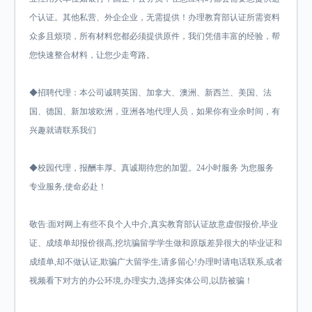
个认证。其他私营、外企企业，无需提供！办理教育部认证所需资料
众多且烦琐，所有材料您都必须提供原件，我们凭借丰富的经验，帮
您快速整合材料，让您少走弯路。
◆招聘代理：本公司诚聘英国、加拿大、澳洲、新西兰、美国、法
国、德国、新加坡欧洲，亚洲各地代理人员，如果你有业余时间，有
兴趣就请联系我们
◆校园代理，报酬丰厚。真诚期待您的加盟。24小时服务 为您服务
专业服务,使命必赴！
敬告:面对网上有些不良个人中介,真实教育部认证故意虚假报价,毕业
证、成绩单却报价很高,挖坑骗留学学生做和原版差异很大的毕业证和
成绩单,却不做认证,欺骗广大留学生,请多留心!办理时请电话联系,或者
视频看下对方的办公环境,办理实力,选择实体公司,以防被骗！