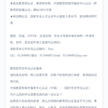
★真实教育部认证，教育部存档，中国教育部留学服务中心认证（即
教育部留服认证）网站100%可查.
★留信网认证，国家专业人才认证中心颁发入库证书，留信网存档可
查.
雅思、托福、OFFER、在读证明、学生卡等留学相关材料（申请学
校、转学，甚至是申请工签都可以用到）
请联系本公司学历认证顾问：Tony
QQ：912446885 微信：912446885 Email：912446885@qq.com
教育部学历学位认证服务:
做到真实存档，网上轻易可查，对客户的资料进行保密，登录核实后
再付款。
中国教育部留学服务中心认证（中国）：《国外学历学位认证》
为什么您的学位需要在国内进一步认证？
如果您计划在国内发展，那么办理国内教育部认证是必不可少的。事
业性用人单位如银行，国企，公务员，在您应聘时都会需要您提供这