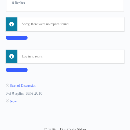
0 Replies
Sorry, there were no replies found.
Log In to Reply
Log in to reply.
Log In to Reply
Start of Discussion
June 2018
0
of
0
replies
Now
© 2026 - Den Goda Sidan