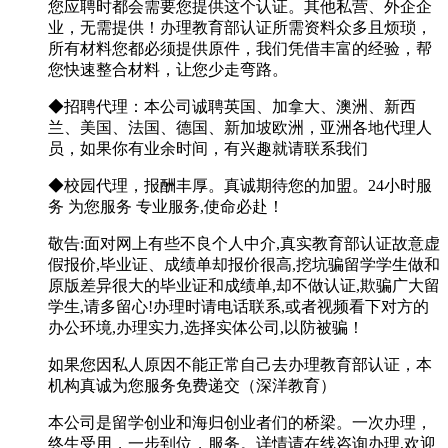
您应聘时都会需要您提供这个认证。其他私营、外企企
业，无需提供！办理教育部认证所需资料众多且烦琐，
所有材料您都必须提供原件，我们凭借丰富的经验，帮
您快速整合材料，让您少走弯路。
◆招聘代理：本公司诚聘英国、加拿大、澳洲、新西
兰、美国、法国、德国、新加坡欧洲，亚洲各地代理人
员，如果你有业余时间，有兴趣就请联系我们
◆校园代理，报酬丰厚。真诚期待您的加盟。24小时服
务 为您服务 专业服务,使命必赴！
敬告:面对网上有些不良个人中介,真实教育部认证故意虚
假报价,毕业证、成绩单却报价很高,挖坑骗留学学生做和
原版差异很大的毕业证和成绩单,却不做认证,欺骗广大留
学生,请多留心!办理时请电话联系,或者视频看下对方的
办公环境,办理实力,选择实体公司,以防被骗！
如果您因私人原因不能正常自己去办理教育部认证，本
机构真诚为您服务免费递交（深洋教育）
本公司是留学创业和海归创业者们的桥梁。一次办理，
终生受用，一步到位，服务。详情请在线咨询办理,欢迎