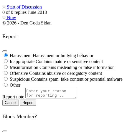
Start of Discussion
0
of
0
replies
June 2018
Now
© 2026 - Den Goda Sidan
Report
Harassment
Harassment or bullying behavior
Inappropriate
Contains mature or sensitive content
Misinformation
Contains misleading or false information
Offensive
Contains abusive or derogatory content
Suspicious
Contains spam, fake content or potential malware
Other
Report note
Report
Block Member?