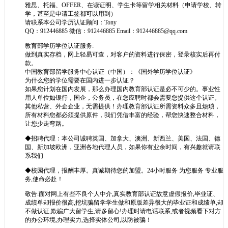
雅思、托福、OFFER、在读证明、学生卡等留学相关材料（申请学校、转
学，甚至是申请工签都可以用到）
请联系本公司学历认证顾问：Tony
QQ：912446885 微信：912446885 Email：912446885@qq.com
教育部学历学位认证服务:
做到真实存档，网上轻易可查，对客户的资料进行保密，登录核实后再付
款。
中国教育部留学服务中心认证（中国）：《国外学历学位认证》
为什么您的学位需要在国内进一步认证？
如果您计划在国内发展，那么办理国内教育部认证是必不可少的。事业性
用人单位如银行，国企，公务员，在您应聘时都会需要您提供这个认证。
其他私营、外企企业，无需提供！办理教育部认证所需资料众多且烦琐，
所有材料您都必须提供原件，我们凭借丰富的经验，帮您快速整合材料，
让您少走弯路。
◆招聘代理：本公司诚聘英国、加拿大、澳洲、新西兰、美国、法国、德
国、新加坡欧洲，亚洲各地代理人员，如果你有业余时间，有兴趣就请联
系我们
◆校园代理，报酬丰厚。真诚期待您的加盟。24小时服务 为您服务 专业服
务,使命必赴！
敬告:面对网上有些不良个人中介,真实教育部认证故意虚假报价,毕业证、
成绩单却报价很高,挖坑骗留学学生做和原版差异很大的毕业证和成绩单,却
不做认证,欺骗广大留学生,请多留心!办理时请电话联系,或者视频看下对方
的办公环境,办理实力,选择实体公司,以防被骗！