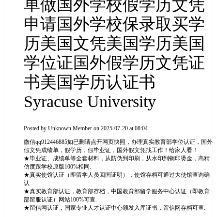
单做国外学校假学历文凭
申请国外学校保录取买学
历美国文凭美国学历美国
学位证国外假学历文凭证
书美国学历认证书
Syracuse University
Posted by
Unknown Member
on 2025-07-20 at 08:04
微信qq912446885如已删请点开网页快照，办理真实教育部学位认证，国外
假文凭成绩单，假学历，假毕业证，国外假文凭找工作！给家人看！
★毕业证、成绩单等全套材料，从防伪到印刷，从水印到钢印烫金，高精
仿度跟学校原版100%相同.
★真实使馆认证（即留学人员回国证明），使馆存档可通过大使馆查询确
认
★真实教育部认证，教育部存档，中国教育部留学服务中心认证（即教育
部留服认证）网站100%可查.
★留信网认证，国家专业人才认证中心颁发入库证书，留信网存档可查.