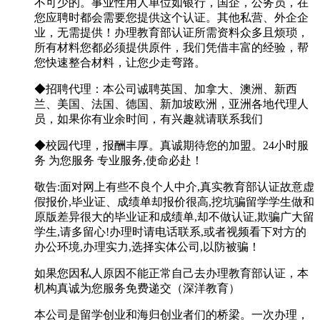
不可少的。事业性用人单位如银行，国企，公务员，在
您应聘时都会需要您提供这个认证。其他私营、外企企
业，无需提供！办理教育部认证所需资料众多且烦琐，
所有材料您都必须提供原件，我们凭借丰富的经验，帮
您快速整合材料，让您少走弯路。
◆招聘代理：本公司诚聘英国、加拿大、澳洲、新西
兰、美国、法国、德国、新加坡欧洲，亚洲各地代理人
员，如果你有业余时间，有兴趣就请联系我们
◆校园代理，报酬丰厚。真诚期待您的加盟。24小时服
务 为您服务 专业服务,使命必赴！
敬告:面对网上有些不良个人中介,真实教育部认证故意虚
假报价,毕业证、成绩单却报价很高,挖坑骗留学学生做和
原版差异很大的毕业证和成绩单,却不做认证,欺骗广大留
学生,请多留心!办理时请电话联系,或者视频看下对方的
办公环境,办理实力,选择实体公司,以防被骗！
如果您因私人原因不能正常自己去办理教育部认证，本
机构真诚为您服务免费递交（深洋教育）
本公司是留学创业和海归创业者们的桥梁。一次办理，