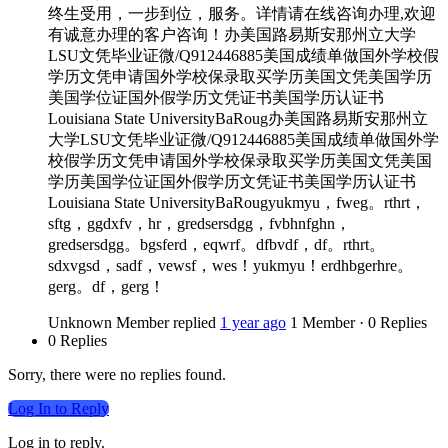
终生受用，一步到位，服务。详情请在线咨询办理,欢迎
有诚意办理的客户咨询！办美国路易斯安那州立大学
LSU文凭毕业证微/Q912446885美国成绩单做国外学校假
学历文凭申请国外学校保录取买学历美国文凭美国学历
美国学位证国外假学历文凭证书美国学历认证书
Louisiana State UniversityBaRoug办美国路易斯安那州立
大学LSU文凭毕业证微/Q912446885美国成绩单做国外学
校假学历文凭申请国外学校保录取买学历美国文凭美国
学历美国学位证国外假学历文凭证书美国学历认证书
Louisiana State UniversityBaRougyukmyu，fweg。rthrt，
sftg，ggdxfv，hr，gredsersdgg，fvbhnfghn，
gredsersdgg。bgsferd，eqwrf。dfbvdf，df。rthrt。
sdxvgsd，sadf，vewsf，wes！yukmyu！erdhbgerhre。
gerg。df，gerg！
Unknown Member
replied
1 year ago
1 Member
·
0 Replies
0 Replies
Sorry, there were no replies found.
Log In to Reply
Log in to reply.