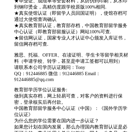
★毕业证、成绩单等全套材料，从防伪到印刷，从水印
到钢印烫金，高精仿度跟学校原版100%相同.
★真实使馆认证（即留学人员回国证明），使馆存档可
通过大使馆查询确认
★真实教育部认证，教育部存档，中国教育部留学服务
中心认证（即教育部留服认证）网站100%可查.
★留信网认证，国家专业人才认证中心颁发入库证书，
留信网存档可查.
雅思、托福、OFFER、在读证明、学生卡等留学相关材
料（申请学校、转学，甚至是申请工签都可以用到）
请联系本公司学历认证顾问：Tony
QQ：912446885 微信：912446885 Email：
912446885@qq.com
教育部学历学位认证服务:
做到真实存档，网上轻易可查，对客户的资料进行保
密，登录核实后再付款。
中国教育部留学服务中心认证（中国）：《国外学历学
位认证》
为什么您的学位需要在国内进一步认证？
如果您计划在国内发展，那么办理国内教育部认证是必