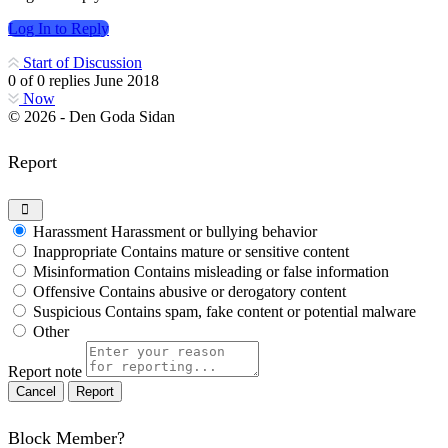
Log In to Reply
Start of Discussion
0
of
0
replies
June 2018
Now
© 2026 - Den Goda Sidan
Report
Harassment
Harassment or bullying behavior
Inappropriate
Contains mature or sensitive content
Misinformation
Contains misleading or false information
Offensive
Contains abusive or derogatory content
Suspicious
Contains spam, fake content or potential malware
Other
Report note
Report
Block Member?