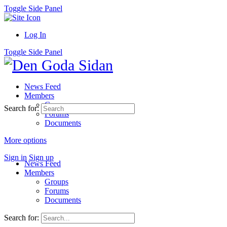
Toggle Side Panel
Log In
Toggle Side Panel
News Feed
Members
Groups
Search for:
Forums
Documents
More options
Sign in
Sign up
News Feed
Members
Groups
Forums
Documents
Search for: