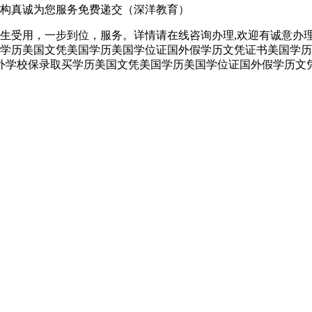
构真诚为您服务免费递交（深洋教育）
受用，一步到位，服务。详情请在线咨询办理,欢迎有诚意办理的客户
国文凭美国学历美国学位证国外假学历文凭证书美国学历认证书For
校保录取买学历美国文凭美国学历美国学位证国外假学历文凭证书美国学历认证