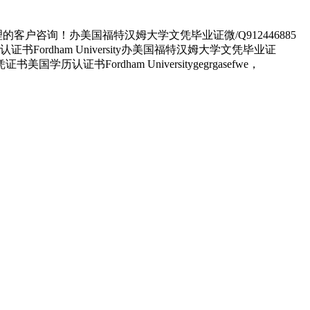
咨询！办美国福特汉姆大学文凭毕业证微/Q912446885
dham University办美国福特汉姆大学文凭毕业证
书Fordham Universitygegrgasefwe，