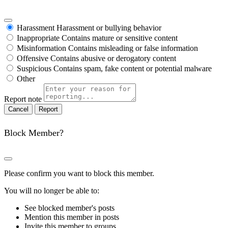
Harassment
Harassment or bullying behavior
Inappropriate
Contains mature or sensitive content
Misinformation
Contains misleading or false information
Offensive
Contains abusive or derogatory content
Suspicious
Contains spam, fake content or potential malware
Other
Report note
Report
Block Member?
Please confirm you want to block this member.
You will no longer be able to:
See blocked member's posts
Mention this member in posts
Invite this member to groups