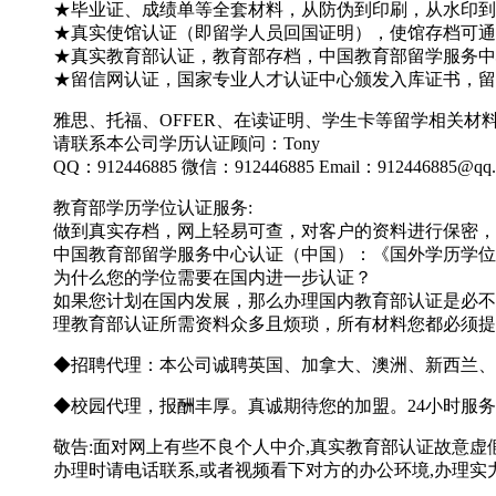
★毕业证、成绩单等全套材料，从防伪到印刷，从水印到钢
★真实使馆认证（即留学人员回国证明），使馆存档可通
★真实教育部认证，教育部存档，中国教育部留学服务中心
★留信网认证，国家专业人才认证中心颁发入库证书，留
雅思、托福、OFFER、在读证明、学生卡等留学相关
请联系本公司学历认证顾问：Tony
QQ：912446885 微信：912446885 Email：912446885@qq
教育部学历学位认证服务:
做到真实存档，网上轻易可查，对客户的资料进行保密，
中国教育部留学服务中心认证（中国）：《国外学历学位
为什么您的学位需要在国内进一步认证？
如果您计划在国内发展，那么办理国内教育部认证是必不
理教育部认证所需资料众多且烦琐，所有材料您都必须提
◆招聘代理：本公司诚聘英国、加拿大、澳洲、新西兰、
◆校园代理，报酬丰厚。真诚期待您的加盟。24小时服务 
敬告:面对网上有些不良个人中介,真实教育部认证故意虚
办理时请电话联系,或者视频看下对方的办公环境,办理实力