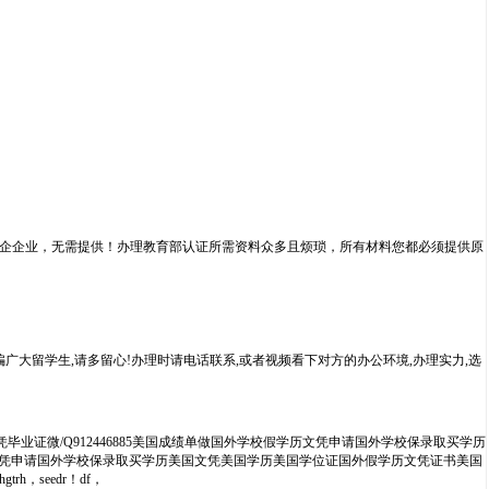
企企业，无需提供！办理教育部认证所需资料众多且烦琐，所有材料您都必须提供原
广大留学生,请多留心!办理时请电话联系,或者视频看下对方的办公环境,办理实力,选
证微/Q912446885美国成绩单做国外学校假学历文凭申请国外学校保录取买学历
校假学历文凭申请国外学校保录取买学历美国文凭美国学历美国学位证国外假学历文凭证书美国
rhgtrh，seedr！df，