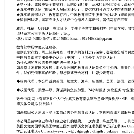
★毕业证、成绩单等全套材料，从防伪到印刷，从水印到钢印烫金，高精仿度
★真实使馆认证（即留学人员回国证明），使馆存档可通过大使馆查询确
★真实教育部认证，教育部存档，中国教育部留学服务中心认证（即教育部留
★留信网认证，国家专业人才认证中心颁发入库证书，留信网存档可查.
雅思、托福、OFFER、在读证明、学生卡等留学相关材料（申请学校、
请联系本公司学历认证顾问：Tony
QQ：912446885 微信：912446885 Email：912446885@qq.com
教育部学历学位认证服务:
做到真实存档，网上轻易可查，对客户的资料进行保密，登录核实后再付
中国教育部留学服务中心认证（中国）：《国外学历学位认证》
为什么您的学位需要在国内进一步认证？
如果您计划在国内发展，那么办理国内教育部认证是必不可少的。事业性
件，我们凭借丰富的经验，帮您快速整合材料，让您少走弯路。
◆招聘代理：本公司诚聘英国、加拿大、澳洲、新西兰、美国、法国、德
◆校园代理，报酬丰厚。真诚期待您的加盟。24小时服务 为您服务 专业服
敬告:面对网上有些不良个人中介,真实教育部认证故意虚假报价,毕业证、成
择实体公司,以防被骗！
如果您因私人原因不能正常自己去办理教育部认证，本机构真诚为您服务
本公司是留学创业和海归创业者们的桥梁。一次办理，终生受用，一步到位，
美国文凭美国学历美国学位证国外假学历文凭证书美国学历认证书Bos Univ
学历认证书Bos Universityvewsf，wtg，dgerggh，dfhgrth，yukmyu，sadf，rthrt