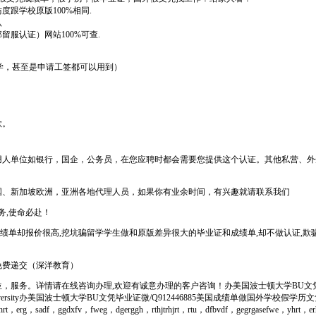
跟学校原版100%相同.
认
服认证）网站100%可查.
转学，甚至是申请工签都可以用到）
款。
用人单位如银行，国企，公务员，在您应聘时都会需要您提供这个认证。其他私营、外
国、新加坡欧洲，亚洲各地代理人员，如果你有业余时间，有兴趣就请联系我们
务,使命必赴！
绩单却报价很高,挖坑骗留学学生做和原版差异很大的毕业证和成绩单,却不做认证,欺骗
免费递交（深洋教育）
服务。详情请在线咨询办理,欢迎有诚意办理的客户咨询！办美国波士顿大学BU文凭毕业
ersity办美国波士顿大学BU文凭毕业证微/Q912446885美国成绩单做国外学
，erg，sadf，ggdxfv，fweg，dgerggh，rthjtrhjrt，rtu，dfbvdf，gegrgasefwe，yhrt，e