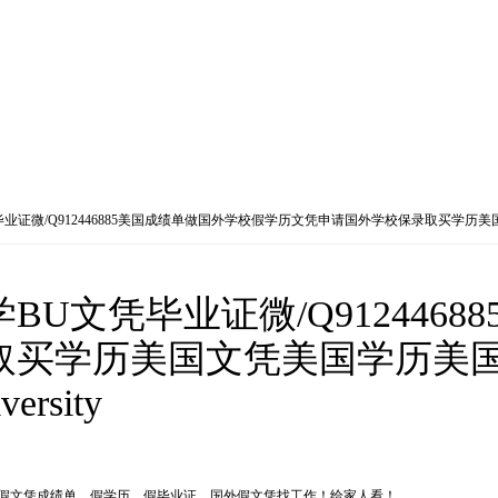
证微/Q912446885美国成绩单做国外学校假学历文凭申请国外学校保录取买学历美国文凭
U文凭毕业证微/Q912446
取买学历美国文凭美国学历美
rsity
，国外假文凭成绩单，假学历，假毕业证，国外假文凭找工作！给家人看！