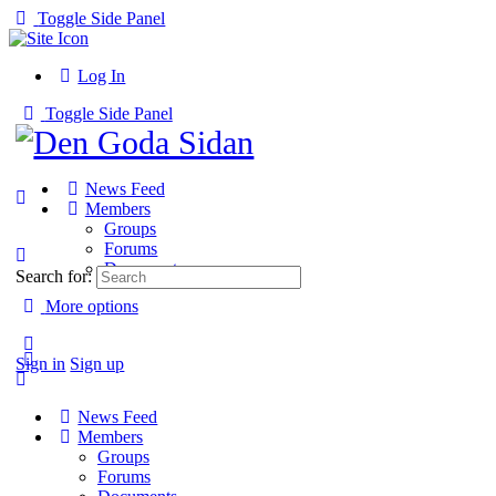
Toggle Side Panel
Log In
Toggle Side Panel
News Feed
Members
Groups
Forums
Documents
Search for:
More options
Sign in
Sign up
News Feed
Members
Groups
Forums