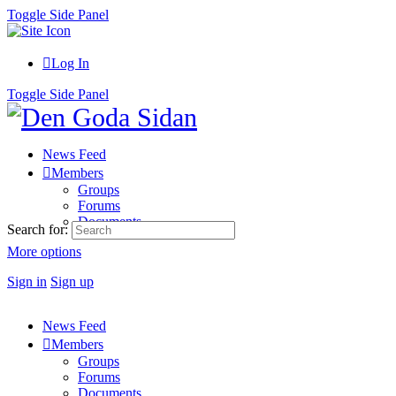
Toggle Side Panel
Log In
Toggle Side Panel
News Feed
Members
Groups
Forums
Documents
Search for:
More options
Sign in
Sign up
News Feed
Members
Groups
Forums
Documents