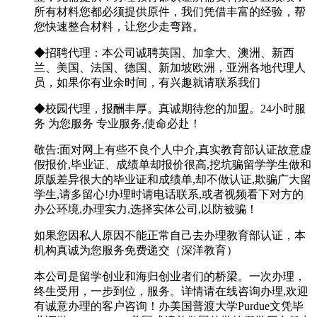
所有材料您都必须提供原件，我们凭借丰富的经验，帮
您快速整合材料，让您少走弯路。
◆招聘代理：本公司诚聘英国、加拿大、澳洲、新西
兰、美国、法国、德国、新加坡欧洲，亚洲各地代理人
员，如果你有业余时间，有兴趣就请联系我们
◆校园代理，报酬丰厚。真诚期待您的加盟。24小时服
务 为您服务 专业服务,使命必赴！
敬告:面对网上有些不良个人中介,真实教育部认证故意虚
假报价,毕业证、成绩单却报价很高,挖坑骗留学学生做和
原版差异很大的毕业证和成绩单,却不做认证,欺骗广大留
学生,请多留心!办理时请电话联系,或者视频看下对方的
办公环境,办理实力,选择实体公司,以防被骗！
如果您因私人原因不能正常自己去办理教育部认证，本
机构真诚为您服务免费递交（深洋教育）
本公司是留学创业和海归创业者们的桥梁。一次办理，
终生受用，一步到位，服务。详情请在线咨询办理,欢迎
有诚意办理的客户咨询！办美国普渡大学Purdue文凭毕