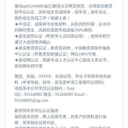
微信qq912446885如已删请点开网页快照，办理真实教育
部学位认证，国外假文凭成绩单，假学历，假毕业证，
国外假文凭找工作！给家人看！
★毕业证、成绩单等全套材料，从防伪到印刷，从水印
到钢印烫金，高精仿度跟学校原版100%相同.
★真实使馆认证（即留学人员回国证明），使馆存档可
通过大使馆查询确认
★真实教育部认证，教育部存档，中国教育部留学服务
中心认证（即教育部留服认证）网站100%可查.
★留信网认证，国家专业人才认证中心颁发入库证书，
留信网存档可查.
雅思、托福、OFFER、在读证明、学生卡等留学相关材
料（申请学校、转学，甚至是申请工签都可以用到）
请联系本公司学历认证顾问：Tony
QQ：912446885 微信：912446885 Email：
912446885@qq.com
教育部学历学位认证服务:
做到真实存档，网上轻易可查，对客户的资料进行保
密，登录核实后再付款。