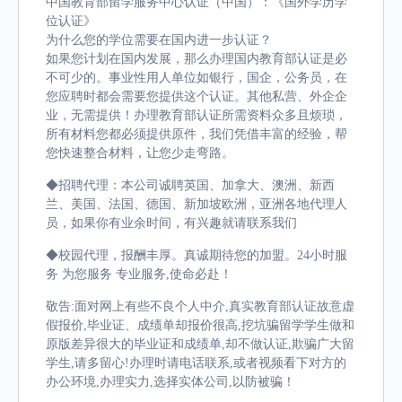
中国教育部留学服务中心认证（中国）：《国外学历学
位认证》
为什么您的学位需要在国内进一步认证？
如果您计划在国内发展，那么办理国内教育部认证是必
不可少的。事业性用人单位如银行，国企，公务员，在
您应聘时都会需要您提供这个认证。其他私营、外企企
业，无需提供！办理教育部认证所需资料众多且烦琐，
所有材料您都必须提供原件，我们凭借丰富的经验，帮
您快速整合材料，让您少走弯路。
◆招聘代理：本公司诚聘英国、加拿大、澳洲、新西
兰、美国、法国、德国、新加坡欧洲，亚洲各地代理人
员，如果你有业余时间，有兴趣就请联系我们
◆校园代理，报酬丰厚。真诚期待您的加盟。24小时服
务 为您服务 专业服务,使命必赴！
敬告:面对网上有些不良个人中介,真实教育部认证故意虚
假报价,毕业证、成绩单却报价很高,挖坑骗留学学生做和
原版差异很大的毕业证和成绩单,却不做认证,欺骗广大留
学生,请多留心!办理时请电话联系,或者视频看下对方的
办公环境,办理实力,选择实体公司,以防被骗！