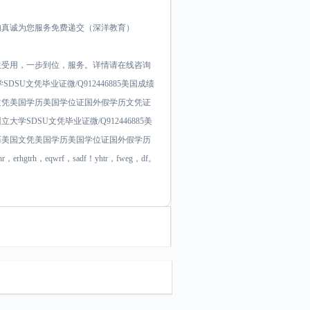
构真诚为您服务免费递交（深洋教育）
生受用，一步到位，服务。详情请在线咨询
U文凭毕业证微/Q912446885美国成绩
文凭美国学历美国学位证国外假学历文凭证
哥州立大学SDSU文凭毕业证微/Q912446885美
历美国文凭美国学历美国学位证国外假学历
，erhgtrh，eqwrf，sadf！yhtr，fweg，df。