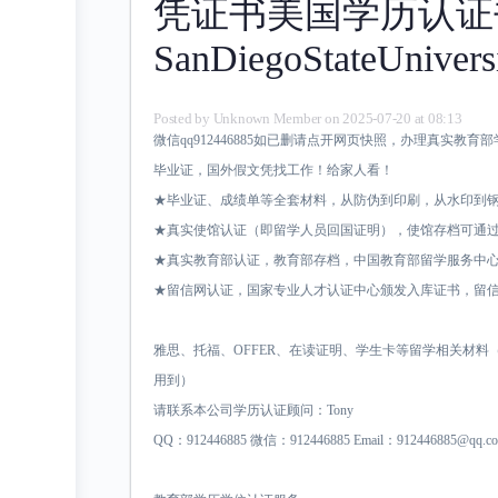
凭证书美国学历认证
SanDiegoStateUnivers
Posted by
Unknown Member
on 2025-07-20 at 08:13
微信qq912446885如已删请点开网页快照，办理真实教
毕业证，国外假文凭找工作！给家人看！
★毕业证、成绩单等全套材料，从防伪到印刷，从水印到钢印
★真实使馆认证（即留学人员回国证明），使馆存档可通
★真实教育部认证，教育部存档，中国教育部留学服务中心认
★留信网认证，国家专业人才认证中心颁发入库证书，留信
雅思、托福、OFFER、在读证明、学生卡等留学相关材
用到）
请联系本公司学历认证顾问：Tony
QQ：912446885 微信：912446885 Email：912446885@qq.c