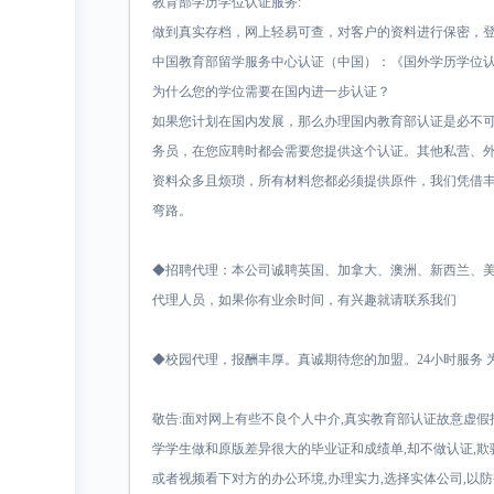
教育部学历学位认证服务:
做到真实存档，网上轻易可查，对客户的资料进行保密，
中国教育部留学服务中心认证（中国）：《国外学历学位
为什么您的学位需要在国内进一步认证？
如果您计划在国内发展，那么办理国内教育部认证是必不
务员，在您应聘时都会需要您提供这个认证。其他私营、
资料众多且烦琐，所有材料您都必须提供原件，我们凭借
弯路。
◆招聘代理：本公司诚聘英国、加拿大、澳洲、新西兰、
代理人员，如果你有业余时间，有兴趣就请联系我们
◆校园代理，报酬丰厚。真诚期待您的加盟。24小时服务 为
敬告:面对网上有些不良个人中介,真实教育部认证故意虚假
学学生做和原版差异很大的毕业证和成绩单,却不做认证,欺
或者视频看下对方的办公环境,办理实力,选择实体公司,以