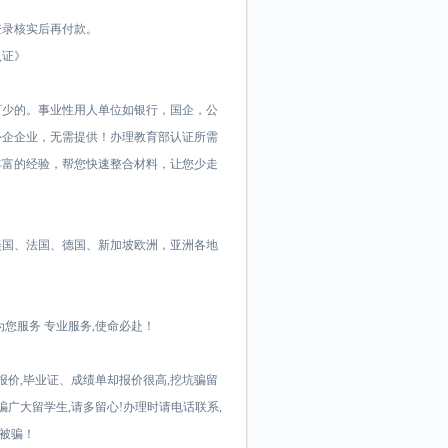
登录核实后再付款。
认证》
可少的。事业性用人单位如银行，国企，公
外企企业，无需提供！办理教育部认证所需
丰富的经验，帮您快速整合材料，让您少走
美国、法国、德国、新加坡欧洲，亚洲各地
您服务 专业服务,使命必赴！
报价,毕业证、成绩单却报价很高,挖坑骗留
骗广大留学生,请多留心!办理时请电话联系,
防被骗！