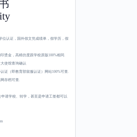
书
ity
育部学位认证，国外假文凭成绩单，假学历，假
烫金，高精仿度跟学校原版100%相同.
过大使馆查询确认
证（即教育部留服认证）网站100%可查.
网存档可查.
料（申请学校、转学，甚至是申请工签都可以
om