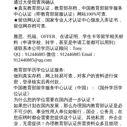
通过大使馆查询确认
★真实教育部认证，教育部存档，中国教育部留学服务
中心认证（即教育部留服认证）网站100%可查.
★留信网认证，国家专业人才认证中心颁发入库证书，
留信网存档可查.
雅思、托福、OFFER、在读证明、学生卡等留学相关材
料（申请学校、转学，甚至是申请工签都可以用到）
请联系本公司学历认证顾问：Tony
QQ：912446885 微信：912446885 Email：
912446885@qq.com
教育部学历学位认证服务:
做到真实存档，网上轻易可查，对客户的资料进行保
密，登录核实后再付款。
中国教育部留学服务中心认证（中国）：《国外学历学
位认证》
为什么您的学位需要在国内进一步认证？
如果您计划在国内发展，那么办理国内教育部认证是必
不可少的。事业性用人单位如银行，国企，公务员，在
您应聘时都会需要您提供这个认证。其他私营、外企企
业，无需提供！办理教育部认证所需资料众多且烦琐，