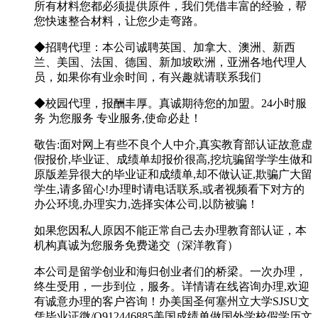
所有材料您都必须提供原件，我们凭借丰富的经验，帮
您快速整合材料，让您少走弯路。
◆招聘代理：本公司诚聘英国、加拿大、澳洲、新西
兰、美国、法国、德国、新加坡欧洲，亚洲各地代理人
员，如果你有业余时间，有兴趣就请联系我们
◆校园代理，报酬丰厚。真诚期待您的加盟。24小时服
务 为您服务 专业服务,使命必赴！
敬告:面对网上有些不良个人中介,真实教育部认证故意虚
假报价,毕业证、成绩单却报价很高,挖坑骗留学学生做和
原版差异很大的毕业证和成绩单,却不做认证,欺骗广大留
学生,请多留心!办理时请电话联系,或者视频看下对方的
办公环境,办理实力,选择实体公司,以防被骗！
如果您因私人原因不能正常自己去办理教育部认证，本
机构真诚为您服务免费递交（深洋教育）
本公司是留学创业和海归创业者们的桥梁。一次办理，
终生受用，一步到位，服务。详情请在线咨询办理,欢迎
有诚意办理的客户咨询！办美国圣何塞州立大学SJSU文
凭毕业证微/Q912446885美国成绩单做国外学校假学历文