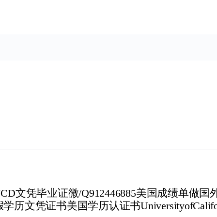
D文凭毕业证微/Q912446885美国成绩单
美国学历认证书UniversityofCaliforni