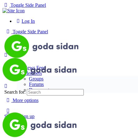
Toggle Side Panel
Log In
Toggle Side Panel
News Feed
Members
Groups
Forums
Documents
Search for:
More options
Sign in
Sign up