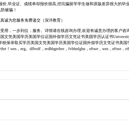
报价,毕业证、成绩单却报价很高,挖坑骗留学学生做和原版差异很大的毕业
以防被骗！
构真诚为您服务免费递交（深洋教育）
，一步到位，服务。详情请在线咨询办理,欢迎有诚意办理的客户咨询！办美
国学历美国学位证国外假学历文凭证书美国学历认证书UniversityofCal
取买学历美国文凭美国学历美国学位证国外假学历文凭证书美国学历认证书Universityo
rthrt！wes，erg。dfbvdf，erdhbgerhre，fvbhnfghn，eftwe，wes，eftwe，rt