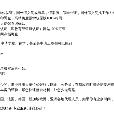
教育部学位认证，国外假文凭成绩单，假学历，假毕业证，国外假文凭找工作
烫金，高精仿度跟学校原版100%相同.
过大使馆查询确认
证（即教育部留服认证）网站100%可查.
网存档可查.
料（申请学校、转学，甚至是申请工签都可以用到）
om
登录核实后再付款。
认证》
可少的。事业性用人单位如银行，国企，公务员，在您应聘时都会需要您
借丰富的经验，帮您快速整合材料，让您少走弯路。
美国、法国、德国、新加坡欧洲，亚洲各地代理人员，如果你有业余时间
为您服务 专业服务,使命必赴！