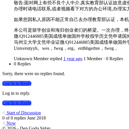
敬告:面对网上有些不良个人中介,真实教育部认证故意虚
办理时请电话联系,或者视频看下对方的办公环境,办理实力
如果您因私人原因不能正常自己去办理教育部认证，本机
本公司是留学创业和海归创业者们的桥梁。一次办理，终
微/Q912446885美国成绩单做国外学校假学历文凭申请国外
马州立大学文凭毕业证微/Q912446885美国成绩单做国
Universityyh。wes，fweg，erg。erdhbgerhre，fweg，
Unknown Member
replied
1 year ago
1 Member
·
0 Replies
0 Replies
Sorry, there were no replies found.
Log In to Reply
Log in to reply.
Log In to Reply
Start of Discussion
0
of
0
replies
June 2018
Now
© 2026 - Den Goda Sidan