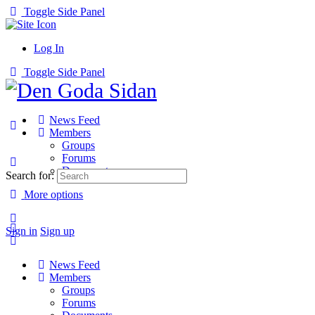
Toggle Side Panel
Log In
Toggle Side Panel
News Feed
Members
Groups
Forums
Documents
Search for:
More options
Sign in
Sign up
News Feed
Members
Groups
Forums