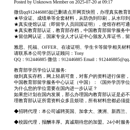
Posted by
Unknown Member
on 2025-07-20 at 09:17
微信qq912446885如已删请点开网页快照，办理真
★毕业证、成绩单等全套材料，从防伪到印刷，从水印到钢
★真实使馆认证（即留学人员回国证明），使馆存档可通
★真实教育部认证，教育部存档，中国教育部留学服务中心
★留信网认证，国家专业人才认证中心颁发入库证书，留
雅思、托福、OFFER、在读证明、学生卡等留学相关
请联系本公司学历认证顾问：Tony
QQ：912446885 微信：912446885 Email：912446885@qq
教育部学历学位认证服务:
做到真实存档，网上轻易可查，对客户的资料进行保密，
中国教育部留学服务中心认证（中国）：《国外学历学位
为什么您的学位需要在国内进一步认证？
如果您计划在国内发展，那么办理国内教育部认证是必不
理教育部认证所需资料众多且烦琐，所有材料您都必须提
◆招聘代理：本公司诚聘英国、加拿大、澳洲、新西兰、
◆校园代理，报酬丰厚。真诚期待您的加盟。24小时服务 