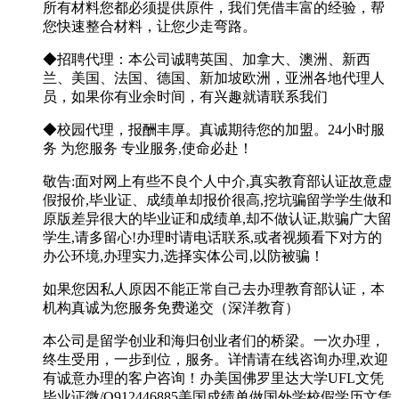
所有材料您都必须提供原件，我们凭借丰富的经验，帮
您快速整合材料，让您少走弯路。
◆招聘代理：本公司诚聘英国、加拿大、澳洲、新西
兰、美国、法国、德国、新加坡欧洲，亚洲各地代理人
员，如果你有业余时间，有兴趣就请联系我们
◆校园代理，报酬丰厚。真诚期待您的加盟。24小时服
务 为您服务 专业服务,使命必赴！
敬告:面对网上有些不良个人中介,真实教育部认证故意虚
假报价,毕业证、成绩单却报价很高,挖坑骗留学学生做和
原版差异很大的毕业证和成绩单,却不做认证,欺骗广大留
学生,请多留心!办理时请电话联系,或者视频看下对方的
办公环境,办理实力,选择实体公司,以防被骗！
如果您因私人原因不能正常自己去办理教育部认证，本
机构真诚为您服务免费递交（深洋教育）
本公司是留学创业和海归创业者们的桥梁。一次办理，
终生受用，一步到位，服务。详情请在线咨询办理,欢迎
有诚意办理的客户咨询！办美国佛罗里达大学UFL文凭
毕业证微/Q912446885美国成绩单做国外学校假学历文凭