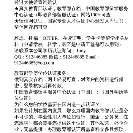
通过大使馆查询确认
★真实教育部认证，教育部存档，中国教育部留学服务
中心认证（即教育部留服认证）网站100%可查.
★留信网认证，国家专业人才认证中心颁发入库证书，
留信网存档可查.
雅思、托福、OFFER、在读证明、学生卡等留学相关材
料（申请学校、转学，甚至是申请工签都可以用到）
请联系本公司学历认证顾问：Tony
QQ：912446885 微信：912446885 Email：
912446885@qq.com
教育部学历学位认证服务:
做到真实存档，网上轻易可查，对客户的资料进行保
密，登录核实后再付款。
中国教育部留学服务中心认证（中国）：《国外学历学
位认证》
为什么您的学位需要在国内进一步认证？
如果您计划在国内发展，那么办理国内教育部认证是必
不可少的。事业性用人单位如银行，国企，公务员，在
您应聘时都会需要您提供这个认证。其他私营、外企企
业，无需提供！办理教育部认证所需资料众多且烦琐，