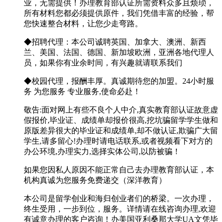
业，无需提供！办理教育部认证所需资料众多且烦琐，
所有材料您都必须提供原件，我们凭借丰富的经验，帮
您快速整合材料，让您少走弯路。
◆招聘代理：本公司诚聘英国、加拿大、澳洲、新西
兰、美国、法国、德国、新加坡欧洲，亚洲各地代理人
员，如果你有业余时间，有兴趣就请联系我们
◆校园代理，报酬丰厚。真诚期待您的加盟。24小时服
务 为您服务 专业服务,使命必赴！
敬告:面对网上有些不良个人中介,真实教育部认证故意虚
假报价,毕业证、成绩单却报价很高,挖坑骗留学学生做和
原版差异很大的毕业证和成绩单,却不做认证,欺骗广大留
学生,请多留心!办理时请电话联系,或者视频看下对方的
办公环境,办理实力,选择实体公司,以防被骗！
如果您因私人原因不能正常自己去办理教育部认证，本
机构真诚为您服务免费递交（深洋教育）
本公司是留学创业和海归创业者们的桥梁。一次办理，
终生受用，一步到位，服务。详情请在线咨询办理,欢迎
有诚意办理的客户咨询！办美国亚利桑那大学UA文凭毕