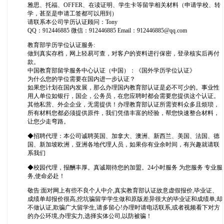
雅思、托福、OFFER、在读证明、学生卡等留学相关材料（申请学校、转
学，甚至是申请工签都可以用到）
请联系本公司学历认证顾问：Tony
QQ：912446885 微信：912446885 Email：912446885@qq.com
教育部学历学位认证服务:
做到真实存档，网上轻易可查，对客户的资料进行保密，登录核实后再付
款。
中国教育部留学服务中心认证（中国）：《国外学历学位认证》
为什么您的学位需要在国内进一步认证？
如果您计划在国内发展，那么办理国内教育部认证是必不可少的。事业性
用人单位如银行，国企，公务员，在您应聘时都会需要您提供这个认证。
其他私营、外企企业，无需提供！办理教育部认证所需资料众多且烦琐，
所有材料您都必须提供原件，我们凭借丰富的经验，帮您快速整合材料，
让您少走弯路。
◆招聘代理：本公司诚聘英国、加拿大、澳洲、新西兰、美国、法国、德
国、新加坡欧洲，亚洲各地代理人员，如果你有业余时间，有兴趣就请联
系我们
◆校园代理，报酬丰厚。真诚期待您的加盟。24小时服务 为您服务 专业服
务,使命必赴！
敬告:面对网上有些不良个人中介,真实教育部认证故意虚假报价,毕业证、
成绩单却报价很高,挖坑骗留学学生做和原版差异很大的毕业证和成绩单,却
不做认证,欺骗广大留学生,请多留心!办理时请电话联系,或者视频看下对方
的办公环境,办理实力,选择实体公司,以防被骗！