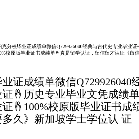
克分校毕业证成绩单微信Q729926040经典与古代史专业毕业
100%校原版毕业证书成绩单🤞真是留学认证，留信留才认证《
证成绩单微信Q72992604
证🤞历史专业毕业文凭成绩单
证🤞100%校原版毕业证书成
多久》新加坡学士学位认 证