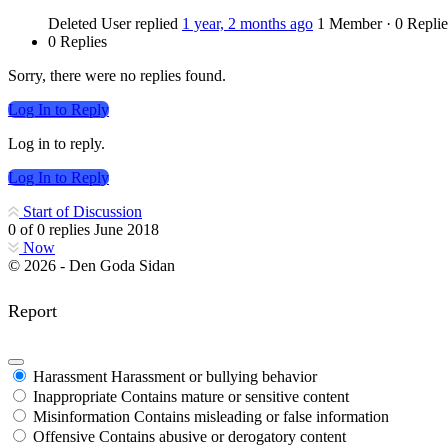
Deleted User
replied
1 year, 2 months ago
1 Member
·
0 Replie
0 Replies
Sorry, there were no replies found.
Log In to Reply
Log in to reply.
Log In to Reply
Start of Discussion
0
of
0
replies
June 2018
Now
© 2026 - Den Goda Sidan
Report
Harassment
Harassment or bullying behavior
Inappropriate
Contains mature or sensitive content
Misinformation
Contains misleading or false information
Offensive
Contains abusive or derogatory content