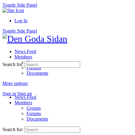
Toggle Side Panel
Log In
Toggle Side Panel
News Feed
Members
Groups
Search for:
Forums
Documents
More options
Sign in
Sign up
News Feed
Members
Groups
Forums
Documents
Search for: