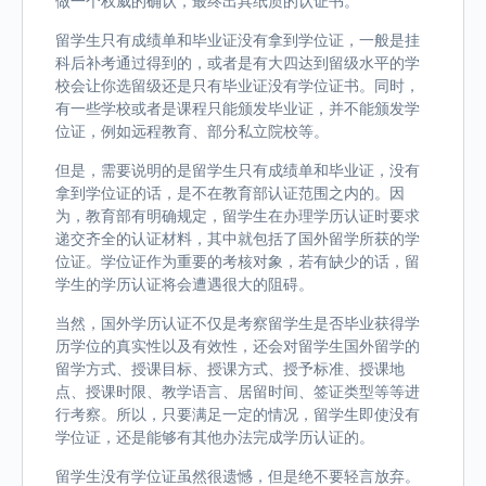
做一个权威的确认，最终出具纸质的认证书。
留学生只有成绩单和毕业证没有拿到学位证，一般是挂
科后补考通过得到的，或者是有大四达到留级水平的学
校会让你选留级还是只有毕业证没有学位证书。同时，
有一些学校或者是课程只能颁发毕业证，并不能颁发学
位证，例如远程教育、部分私立院校等。
但是，需要说明的是留学生只有成绩单和毕业证，没有
拿到学位证的话，是不在教育部认证范围之内的。因
为，教育部有明确规定，留学生在办理学历认证时要求
递交齐全的认证材料，其中就包括了国外留学所获的学
位证。学位证作为重要的考核对象，若有缺少的话，留
学生的学历认证将会遭遇很大的阻碍。
当然，国外学历认证不仅是考察留学生是否毕业获得学
历学位的真实性以及有效性，还会对留学生国外留学的
留学方式、授课目标、授课方式、授予标准、授课地
点、授课时限、教学语言、居留时间、签证类型等等进
行考察。所以，只要满足一定的情况，留学生即使没有
学位证，还是能够有其他办法完成学历认证的。
留学生没有学位证虽然很遗憾，但是绝不要轻言放弃。