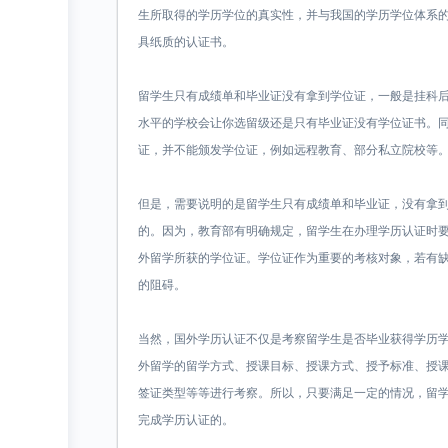
生所取得的学历学位的真实性，并与我国的学历学位体系
具纸质的认证书。
留学生只有成绩单和毕业证没有拿到学位证，一般是挂科
水平的学校会让你选留级还是只有毕业证没有学位证书。
证，并不能颁发学位证，例如远程教育、部分私立院校等
但是，需要说明的是留学生只有成绩单和毕业证，没有拿
的。因为，教育部有明确规定，留学生在办理学历认证时
外留学所获的学位证。学位证作为重要的考核对象，若有
的阻碍。
当然，国外学历认证不仅是考察留学生是否毕业获得学历
外留学的留学方式、授课目标、授课方式、授予标准、授
签证类型等等进行考察。所以，只要满足一定的情况，留
完成学历认证的。