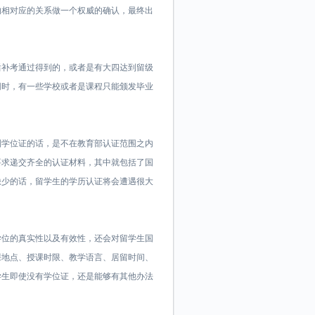
的相对应的关系做一个权威的确认，最终出
后补考通过得到的，或者是有大四达到留级
同时，有一些学校或者是课程只能颁发毕业
。
到学位证的话，是不在教育部认证范围之内
要求递交齐全的认证材料，其中就包括了国
缺少的话，留学生的学历认证将会遭遇很大
学位的真实性以及有效性，还会对留学生国
课地点、授课时限、教学语言、居留时间、
学生即使没有学位证，还是能够有其他办法