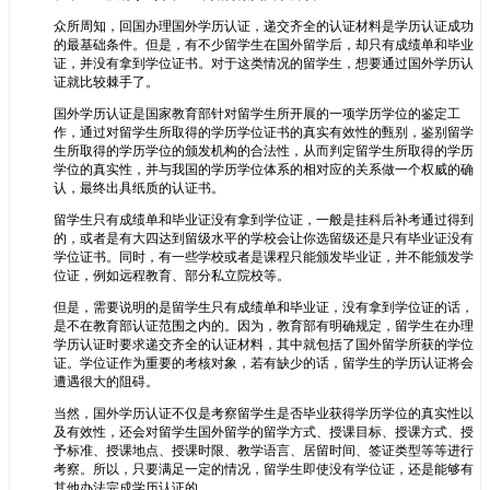
众所周知，回国办理国外学历认证，递交齐全的认证材料是学历认证成功
的最基础条件。但是，有不少留学生在国外留学后，却只有成绩单和毕业
证，并没有拿到学位证书。对于这类情况的留学生，想要通过国外学历认
证就比较棘手了。
国外学历认证是国家教育部针对留学生所开展的一项学历学位的鉴定工
作，通过对留学生所取得的学历学位证书的真实有效性的甄别，鉴别留学
生所取得的学历学位的颁发机构的合法性，从而判定留学生所取得的学历
学位的真实性，并与我国的学历学位体系的相对应的关系做一个权威的确
认，最终出具纸质的认证书。
留学生只有成绩单和毕业证没有拿到学位证，一般是挂科后补考通过得到
的，或者是有大四达到留级水平的学校会让你选留级还是只有毕业证没有
学位证书。同时，有一些学校或者是课程只能颁发毕业证，并不能颁发学
位证，例如远程教育、部分私立院校等。
但是，需要说明的是留学生只有成绩单和毕业证，没有拿到学位证的话，
是不在教育部认证范围之内的。因为，教育部有明确规定，留学生在办理
学历认证时要求递交齐全的认证材料，其中就包括了国外留学所获的学位
证。学位证作为重要的考核对象，若有缺少的话，留学生的学历认证将会
遭遇很大的阻碍。
当然，国外学历认证不仅是考察留学生是否毕业获得学历学位的真实性以
及有效性，还会对留学生国外留学的留学方式、授课目标、授课方式、授
予标准、授课地点、授课时限、教学语言、居留时间、签证类型等等进行
考察。所以，只要满足一定的情况，留学生即使没有学位证，还是能够有
其他办法完成学历认证的。