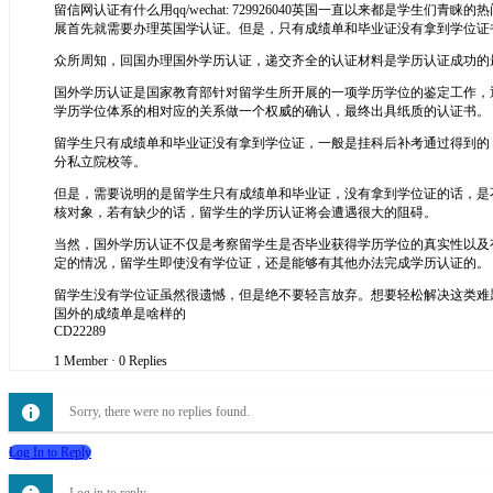
留信网认证有什么用qq/wechat: 729926040英国一直以来都
展首先就需要办理英国学认证。但是，只有成绩单和毕业证没有拿到学位证
众所周知，回国办理国外学历认证，递交齐全的认证材料是学历认证成功的
国外学历认证是国家教育部针对留学生所开展的一项学历学位的鉴定工作，
学历学位体系的相对应的关系做一个权威的确认，最终出具纸质的认证书。
留学生只有成绩单和毕业证没有拿到学位证，一般是挂科后补考通过得到的
分私立院校等。
但是，需要说明的是留学生只有成绩单和毕业证，没有拿到学位证的话，是
核对象，若有缺少的话，留学生的学历认证将会遭遇很大的阻碍。
当然，国外学历认证不仅是考察留学生是否毕业获得学历学位的真实性以及
定的情况，留学生即使没有学位证，还是能够有其他办法完成学历认证的。
留学生没有学位证虽然很遗憾，但是绝不要轻言放弃。想要轻松解决这类难题，可以
国外的成绩单是啥样的
CD22289
1 Member
·
0 Replies
Sorry, there were no replies found.
Log In to Reply