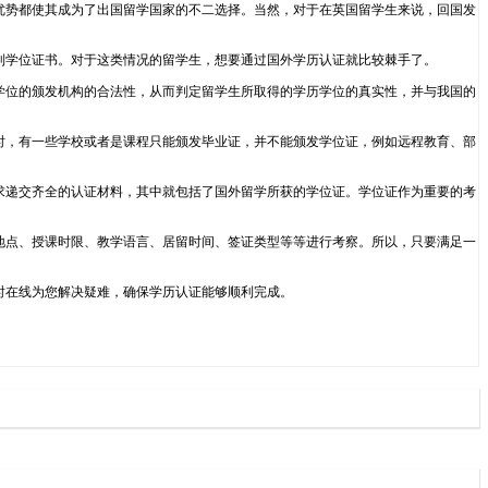
研技术等优势都使其成为了出国留学国家的不二选择。当然，对于在英国留学生来说，回国发
到学位证书。对于这类情况的留学生，想要通过国外学历认证就比较棘手了。
学位的颁发机构的合法性，从而判定留学生所取得的学历学位的真实性，并与我国的
时，有一些学校或者是课程只能颁发毕业证，并不能颁发学位证，例如远程教育、部
求递交齐全的认证材料，其中就包括了国外留学所获的学位证。学位证作为重要的考
地点、授课时限、教学语言、居留时间、签证类型等等进行考察。所以，只要满足一
24小时在线为您解决疑难，确保学历认证能够顺利完成。