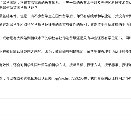
是学生们青睐的热门留学国家，不仅有着完善的教育体系、世界一流的教育水平以及先进的科
书如何做英国学历认证？
最基础条件。但是，有不少留学生在国外留学后，却只有成绩单和毕业证，并没有拿
通过对留学生所取得的学历学位证书的真实有效性的甄别，鉴别留学生所取得的学历
，或者是有大四达到留级水平的学校会让你选留级还是只有毕业证没有学位证书。同
不在教育部认证范围之内的。因为，教育部有明确规定，留学生在办理学历认证时要
有效性，还会对留学生国外留学的留学方式、授课目标、授课方式、授予标准、授课
在线咨询弘扬海归认证顾问qq/wechat: 729926040，我们专业的认证顾问