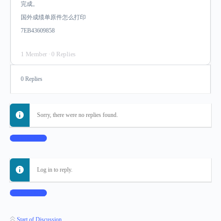
完成。
国外成绩单原件怎么打印
7EB43609858
1 Member
·
0 Replies
0 Replies
Sorry, there were no replies found.
Log In to Reply
Log in to reply.
Log In to Reply
Start of Discussion