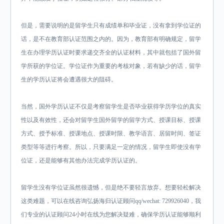
但是，需要说明的是留学生只有成绩单和毕业证，没有拿到学位证的
话，是不在教育部认证范围之内的。因为，教育部有明确规定，留学
生在办理学历认证时要求递交齐全的认证材料，其中就包括了国外留
学所获的学位证。学位证作为重要的考核对象，若有缺少的话，留学
生的学历认证将会遭遇很大的阻碍。
当然，国外学历认证不仅是考察留学生是否毕业获得学历学位的真实
性以及有效性，还会对留学生国外留学的留学方式、授课目标、授课
方式、授予标准、授课地点、授课时限、教学语言、居留时间、签证
类型等等进行考察。所以，只要满足一定的情况，留学生即使没有学
位证，还是能够有其他办法完成学历认证的。
留学生没有学位证虽然很遗憾，但是绝不要轻言放弃。想要轻松解决
这类难题，可以在线咨询弘扬海归认证顾问qq/wechat: 729926040，我
们专业的认证顾问24小时在线为您解决疑难，确保学历认证能够顺利