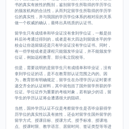
书的真实有效性的甄别，鉴别留学生所取得的学历学位
的颁发机构的合法性，从而判定留学生所取得的学历学
位的真实性，并与我国的学历学位体系的相对应的关系
做一个权威的确认，最终出具纸质的认证书。
留学生只有成绩单和毕业证没有拿到学位证，一般是挂
科后补考通过得到的，或者是有大四达到留级水平的学
校会让你选留级还是只有毕业证没有学位证书。同时，
有一些学校或者是课程只能颁发毕业证，并不能颁发学
位证，例如远程教育、部分私立院校等。
但是，需要说明的是留学生只有成绩单和毕业证，没有
拿到学位证的话，是不在教育部认证范围之内的。因
为，教育部有明确规定，留学生在办理学历认证时要求
递交齐全的认证材料，其中就包括了国外留学所获的学
位证。学位证作为重要的考核对象，若有缺少的话，留
学生的学历认证将会遭遇很大的阻碍。
当然，国外学历认证不仅是考察留学生是否毕业获得学
历学位的真实性以及有效性，还会对留学生国外留学的
留学方式、授课目标、授课方式、授予标准、授课地
点、授课时限、教学语言、居留时间、签证类型等等进