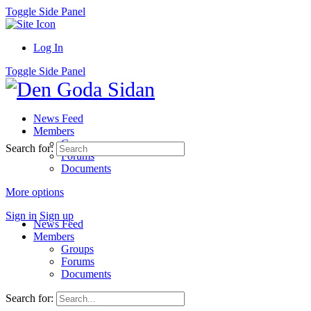
Toggle Side Panel
Log In
Toggle Side Panel
News Feed
Members
Groups
Search for:
Forums
Documents
More options
Sign in
Sign up
News Feed
Members
Groups
Forums
Documents
Search for: