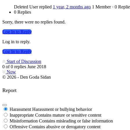
Deleted User
replied
1 year, 2 months ago
1 Member
·
0 Replie
0 Replies
Sorry, there were no replies found.
Log In to Reply
Log in to reply.
Log In to Reply
Start of Discussion
0
of
0
replies
June 2018
Now
© 2026 - Den Goda Sidan
Report
Harassment
Harassment or bullying behavior
Inappropriate
Contains mature or sensitive content
Misinformation
Contains misleading or false information
Offensive
Contains abusive or derogatory content