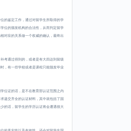
学位的鉴定工作，通过对留学生所取得的学
历学位的颁发机构的合法性，从而判定留学
的相对应的关系做一个权威的确认，最终出
后补考通过得到的，或者是有大四达到留级
同时，有一些学校或者是课程只能颁发毕业
。
到学位证的话，是不在教育部认证范围之内
要求递交齐全的认证材料，其中就包括了国
缺少的话，留学生的学历认证将会遭遇很大
学位的真实性以及有效性，还会对留学生国