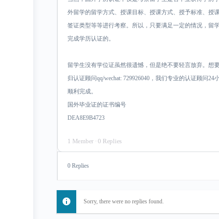
外留学的留学方式、授课目标、授课方式、授予标准、授
签证类型等等进行考察。所以，只要满足一定的情况，留
完成学历认证的。
留学生没有学位证虽然很遗憾，但是绝不要轻言放弃。想
归认证顾问qq/wechat: 729926040，我们专业的认
顺利完成。
国外毕业证的证书编号
DEA8E9B4723
1 Member
·
0 Replies
0 Replies
Sorry, there were no replies found.