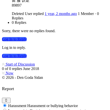
留 服 认证
89897
Deleted User
replied
1 year, 2 months ago
1 Member
·
0
Replies
0 Replies
Sorry, there were no replies found.
Log In to Reply
Log in to reply.
Log In to Reply
Start of Discussion
0
of
0
replies
June 2018
Now
© 2026 - Den Goda Sidan
Report
Harassment
Harassment or bullying behavior