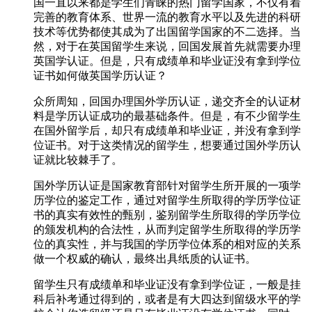
国一直以来都是学生们青睐的热门留学国家，不仅有着
完善的教育体系、世界一流的教育水平以及先进的科研
技术等优势都使其成为了出国留学国家的不二选择。当
然，对于在英国留学生来说，回国发展首先就需要办理
英国学认证。但是，只有成绩单和毕业证没有拿到学位
证书如何做英国学历认证？
众所周知，回国办理国外学历认证，递交齐全的认证材
料是学历认证成功的最基础条件。但是，有不少留学生
在国外留学后，却只有成绩单和毕业证，并没有拿到学
位证书。对于这类情况的留学生，想要通过国外学历认
证就比较棘手了。
国外学历认证是国家教育部针对留学生所开展的一项学
历学位的鉴定工作，通过对留学生所取得的学历学位证
书的真实有效性的甄别，鉴别留学生所取得的学历学位
的颁发机构的合法性，从而判定留学生所取得的学历学
位的真实性，并与我国的学历学位体系的相对应的关系
做一个权威的确认，最终出具纸质的认证书。
留学生只有成绩单和毕业证没有拿到学位证，一般是挂
科后补考通过得到的，或者是有大四达到留级水平的学