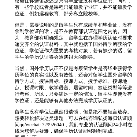
校会让你选留级还是只有毕业证没有学位证书。同时，
有一些学校或者是课程只能颁发毕业证，并不能颁发学
位证，例如远程教育、部分私立院校等。
但是，需要说明的是留学生只有成绩单和毕业证，没有
拿到学位证的话，是不在教育部认证范围之内的。因
为，教育部有明确规定，留学生在办理学历认证时要求
递交齐全的认证材料，其中就包括了国外留学所获的学
位证。学位证作为重要的考核对象，若有缺少的话，留
学生的学历认证将会遭遇很大的阻碍。
当然，国外学历认证不仅是考察留学生是否毕业获得学
历学位的真实性以及有效性，还会对留学生国外留学的
留学方式、授课目标、授课方式、授予标准、授课地
点、授课时限、教学语言、居留时间、签证类型等等进
行考察。所以，只要满足一定的情况，留学生即使没有
学位证，还是能够有其他办法完成学历认证的。
留学生没有学位证虽然很遗憾，但是绝不要轻言放弃。
想要轻松解决这类难题，可以在线咨询弘扬海归认证顾
问qq/wechat: 729926040，我们专业的认证顾问24小时在
线为您解决疑难，确保学历认证能够顺利完成。