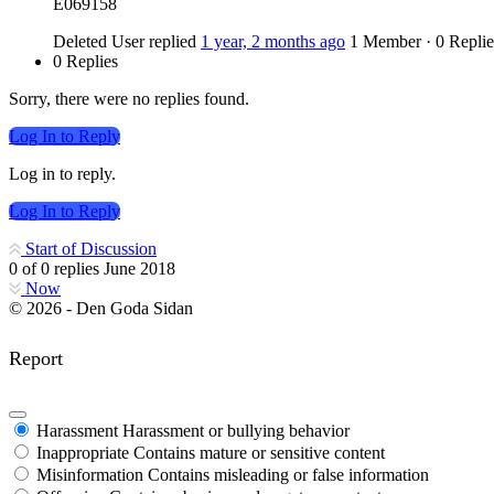
E069158
Deleted User
replied
1 year, 2 months ago
1 Member
·
0 Replie
0 Replies
Sorry, there were no replies found.
Log In to Reply
Log in to reply.
Log In to Reply
Start of Discussion
0
of
0
replies
June 2018
Now
© 2026 - Den Goda Sidan
Report
Harassment
Harassment or bullying behavior
Inappropriate
Contains mature or sensitive content
Misinformation
Contains misleading or false information