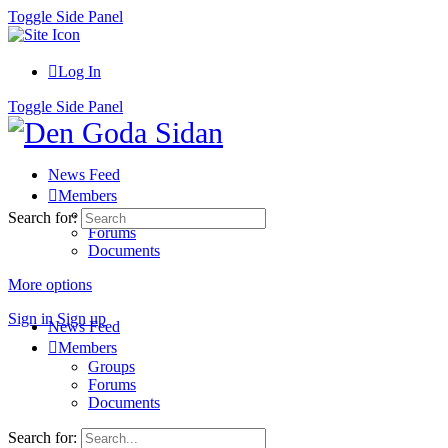
Toggle Side Panel
Log In
Toggle Side Panel
News Feed
Members
Groups
Search for:
Forums
Documents
More options
Sign in
Sign up
News Feed
Members
Groups
Forums
Documents
Search for: