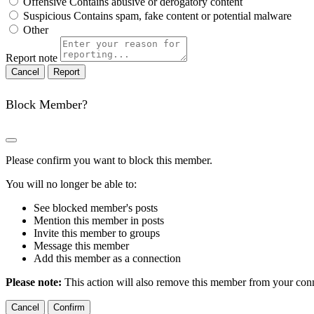
Offensive
Contains abusive or derogatory content
Suspicious
Contains spam, fake content or potential malware
Other
Report note
Report
Block Member?
Please confirm you want to block this member.
You will no longer be able to:
See blocked member's posts
Mention this member in posts
Invite this member to groups
Message this member
Add this member as a connection
Please note:
This action will also remove this member from your conne
Confirm