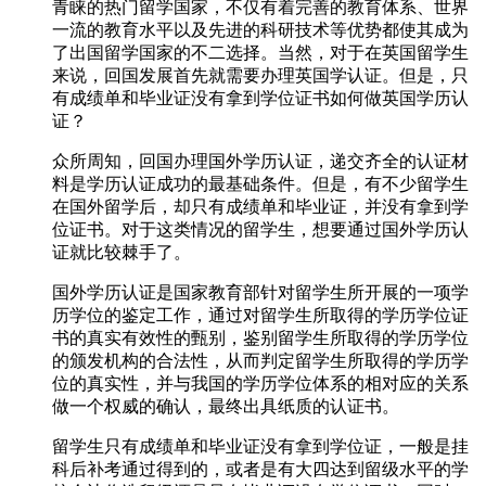
青睐的热门留学国家，不仅有着完善的教育体系、世界
一流的教育水平以及先进的科研技术等优势都使其成为
了出国留学国家的不二选择。当然，对于在英国留学生
来说，回国发展首先就需要办理英国学认证。但是，只
有成绩单和毕业证没有拿到学位证书如何做英国学历认
证？
众所周知，回国办理国外学历认证，递交齐全的认证材
料是学历认证成功的最基础条件。但是，有不少留学生
在国外留学后，却只有成绩单和毕业证，并没有拿到学
位证书。对于这类情况的留学生，想要通过国外学历认
证就比较棘手了。
国外学历认证是国家教育部针对留学生所开展的一项学
历学位的鉴定工作，通过对留学生所取得的学历学位证
书的真实有效性的甄别，鉴别留学生所取得的学历学位
的颁发机构的合法性，从而判定留学生所取得的学历学
位的真实性，并与我国的学历学位体系的相对应的关系
做一个权威的确认，最终出具纸质的认证书。
留学生只有成绩单和毕业证没有拿到学位证，一般是挂
科后补考通过得到的，或者是有大四达到留级水平的学