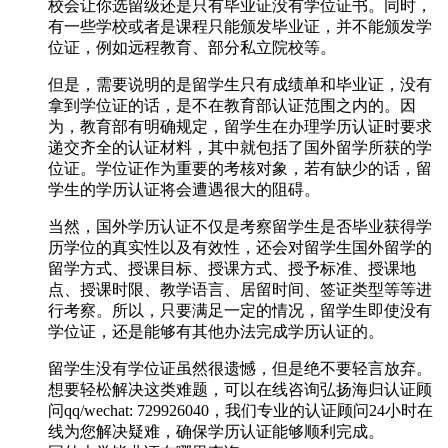
校会让你选留级还是只有毕业证没有学位证书。同时，
有一些学校或者是课程只能颁发毕业证，并不能颁发学
位证，例如远程教育、部分私立院校等。
但是，需要说明的是留学生只有成绩单和毕业证，没有
拿到学位证的话，是不在教育部认证范围之内的。因
为，教育部有明确规定，留学生在办理学历认证时要求
递交齐全的认证材料，其中就包括了国外留学所获的学
位证。学位证作为重要的考核对象，若有缺少的话，留
学生的学历认证将会遭遇很大的阻碍。
当然，国外学历认证不仅是考察留学生是否毕业获得学
历学位的真实性以及有效性，还会对留学生国外留学的
留学方式、授课目标、授课方式、授予标准、授课地
点、授课时限、教学语言、居留时间、签证类型等等进
行考察。所以，只要满足一定的情况，留学生即使没有
学位证，还是能够有其他办法完成学历认证的。
留学生没有学位证虽然很遗憾，但是绝不要轻言放弃。
想要轻松解决这类难题，可以在线咨询弘扬海归认证顾
问qq/wechat: 729926040，我们专业的认证顾问24小时在
线为您解决疑难，确保学历认证能够顺利完成。