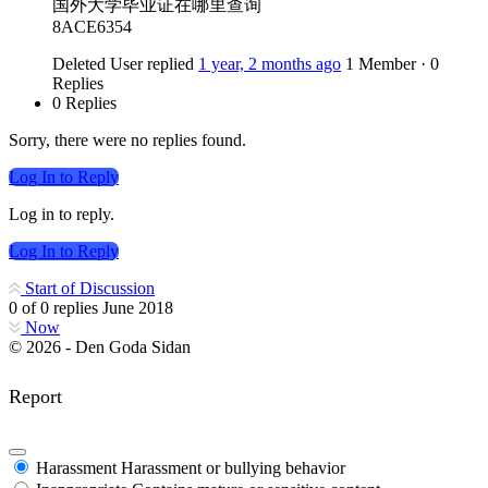
国外大学毕业证在哪里查询
8ACE6354
Deleted User
replied
1 year, 2 months ago
1 Member
·
0
Replies
0 Replies
Sorry, there were no replies found.
Log In to Reply
Log in to reply.
Log In to Reply
Start of Discussion
0
of
0
replies
June 2018
Now
© 2026 - Den Goda Sidan
Report
Harassment
Harassment or bullying behavior