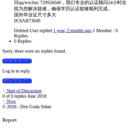
问qq/wechat: 729926040，我们专业的认证顾问24小时在
线为您解决疑难，确保学历认证能够顺利完成。
国外毕业证尺寸多大
0C6AB73049
Deleted User
replied
1 year, 2 months ago
1 Member
·
0
Replies
0 Replies
Sorry, there were no replies found.
Log In to Reply
Log in to reply.
Log In to Reply
Start of Discussion
0
of
0
replies
June 2018
Now
© 2026 - Den Goda Sidan
Report