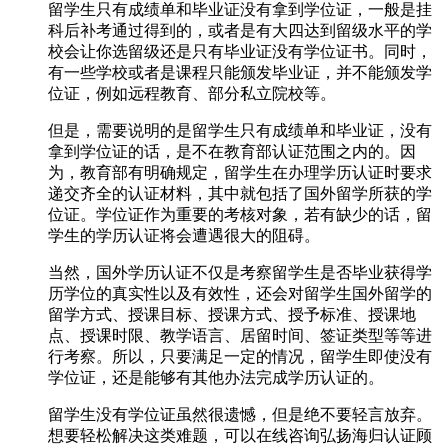
留学生只有成绩单和毕业证没有拿到学位证，一般是挂
科后补考通过得到的，或者是有大四达到留级水平的学
校会让你选留级还是只有毕业证没有学位证书。同时，
有一些学校或者是课程只能颁发毕业证，并不能颁发学
位证，例如远程教育、部分私立院校等。
但是，需要说明的是留学生只有成绩单和毕业证，没有
拿到学位证的话，是不在教育部认证范围之内的。因
为，教育部有明确规定，留学生在办理学历认证时要求
递交齐全的认证材料，其中就包括了国外留学所获的学
位证。学位证作为重要的考核对象，若有缺少的话，留
学生的学历认证将会遭遇很大的阻碍。
当然，国外学历认证不仅是考察留学生是否毕业获得学
历学位的真实性以及有效性，还会对留学生国外留学的
留学方式、授课目标、授课方式、授予标准、授课地
点、授课时限、教学语言、居留时间、签证类型等等进
行考察。所以，只要满足一定的情况，留学生即使没有
学位证，还是能够有其他办法完成学历认证的。
留学生没有学位证虽然很遗憾，但是绝不要轻言放弃。
想要轻松解决这类难题，可以在线咨询弘扬海归认证顾