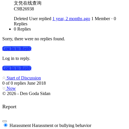
文凭在线查询
C9B26938
Deleted User
replied
1 year, 2 months ago
1 Member
·
0
Replies
0 Replies
Sorry, there were no replies found.
Log In to Reply
Log in to reply.
Log In to Reply
Start of Discussion
0
of
0
replies
June 2018
Now
© 2026 - Den Goda Sidan
Report
Harassment
Harassment or bullying behavior