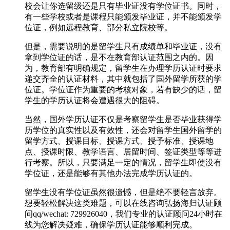
校会让你选留级还是只有毕业证没有学位证书。同时，
有一些学校或者是课程只能颁发毕业证，并不能颁发学
位证，例如远程教育、部分私立院校等。
但是，需要说明的是留学生只有成绩单和毕业证，没有
拿到学位证的话，是不在教育部认证范围之内的。因
为，教育部有明确规定，留学生在办理学历认证时要求
递交齐全的认证材料，其中就包括了国外留学所获的学
位证。学位证作为重要的考核对象，若有缺少的话，留
学生的学历认证将会遭遇很大的阻碍。
当然，国外学历认证不仅是考察留学生是否毕业获得学
历学位的真实性以及有效性，还会对留学生国外留学的
留学方式、授课目标、授课方式、授予标准、授课地
点、授课时限、教学语言、居留时间、签证类型等等进
行考察。所以，只要满足一定的情况，留学生即使没有
学位证，还是能够有其他办法完成学历认证的。
留学生没有学位证虽然很遗憾，但是绝不要轻言放弃。
想要轻松解决这类难题，可以在线咨询弘扬海归认证顾
问qq/wechat: 729926040，我们专业的认证顾问24小时在
线为您解决疑难，确保学历认证能够顺利完成。