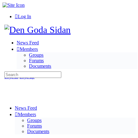
Toggle
Side
Panel
Log In
Toggle
Side
Panel
News Feed
Members
Groups
Forums
Documents
Search
More
Sign in
Sign up
for:
options
News Feed
Members
Groups
Forums
Documents