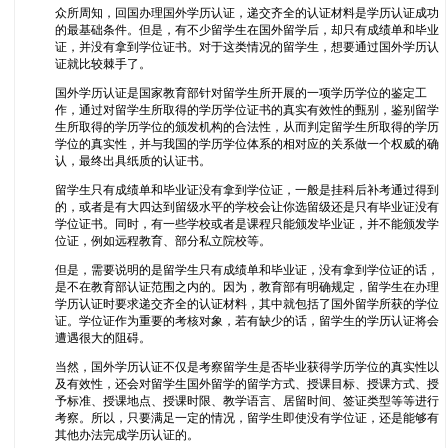
众所周知，回国办理国外学历认证，递交齐全的认证材料是学历认证成功
的最基础条件。但是，有不少留学生在国外留学后，却只有成绩单和毕业
证，并没有拿到学位证书。对于这类情况的留学生，想要通过国外学历认
证就比较棘手了。
国外学历认证是国家教育部针对留学生所开展的一项学历学位的鉴定工
作，通过对留学生所取得的学历学位证书的真实有效性的甄别，鉴别留学
生所取得的学历学位的颁发机构的合法性，从而判定留学生所取得的学历
学位的真实性，并与我国的学历学位体系的相对应的关系做一个权威的确
认，最终出具纸质的认证书。
留学生只有成绩单和毕业证没有拿到学位证，一般是挂科后补考通过得到
的，或者是有大四达到留级水平的学校会让你选留级还是只有毕业证没有
学位证书。同时，有一些学校或者是课程只能颁发毕业证，并不能颁发学
位证，例如远程教育、部分私立院校等。
但是，需要说明的是留学生只有成绩单和毕业证，没有拿到学位证的话，
是不在教育部认证范围之内的。因为，教育部有明确规定，留学生在办理
学历认证时要求递交齐全的认证材料，其中就包括了国外留学所获的学位
证。学位证作为重要的考核对象，若有缺少的话，留学生的学历认证将会
遭遇很大的阻碍。
当然，国外学历认证不仅是考察留学生是否毕业获得学历学位的真实性以
及有效性，还会对留学生国外留学的留学方式、授课目标、授课方式、授
予标准、授课地点、授课时限、教学语言、居留时间、签证类型等等进行
考察。所以，只要满足一定的情况，留学生即使没有学位证，还是能够有
其他办法完成学历认证的。