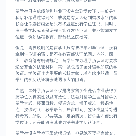
做一个权威的确认，最终出具纸质的认证书。
留学生只有成绩单和毕业证没有拿到学位证，一般是挂
科后补考通过得到的，或者是有大四达到留级水平的学
校会让你选留级还是只有毕业证没有学位证书。同时，
有一些学校或者是课程只能颁发毕业证，并不能颁发学
位证，例如远程教育、部分私立院校等。
但是，需要说明的是留学生只有成绩单和毕业证，没有
拿到学位证的话，是不在教育部认证范围之内的。因
为，教育部有明确规定，留学生在办理学历认证时要求
递交齐全的认证材料，其中就包括了国外留学所获的学
位证。学位证作为重要的考核对象，若有缺少的话，留
学生的学历认证将会遭遇很大的阻碍。
当然，国外学历认证不仅是考察留学生是否毕业获得学
历学位的真实性以及有效性，还会对留学生国外留学的
留学方式、授课目标、授课方式、授予标准、授课地
点、授课时限、教学语言、居留时间、签证类型等等进
行考察。所以，只要满足一定的情况，留学生即使没有
学位证，还是能够有其他办法完成学历认证的。
留学生没有学位证虽然很遗憾，但是绝不要轻言放弃。