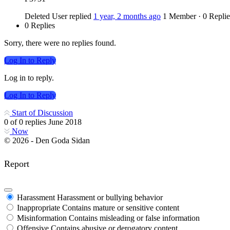
Deleted User
replied
1 year, 2 months ago
1 Member
·
0 Replie
0 Replies
Sorry, there were no replies found.
Log In to Reply
Log in to reply.
Log In to Reply
Start of Discussion
0
of
0
replies
June 2018
Now
© 2026 - Den Goda Sidan
Report
Harassment
Harassment or bullying behavior
Inappropriate
Contains mature or sensitive content
Misinformation
Contains misleading or false information
Offensive
Contains abusive or derogatory content