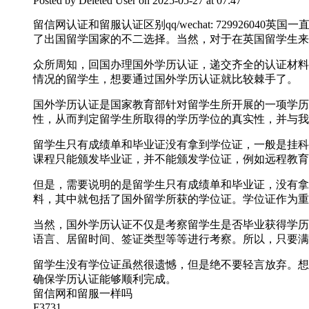
Posted by
Deleted User
on 2025-05-27 at 07:47
留信网认证和留服认证区别qq/wechat: 72992
了出国留学国家的不二选择。当然，对于在英国留学生来
众所周知，回国办理国外学历认证，递交齐全的认证材料
情况的留学生，想要通过国外学历认证就比较棘手了。
国外学历认证是国家教育部针对留学生所开展的一项学历
性，从而判定留学生所取得的学历学位的真实性，并与我
留学生只有成绩单和毕业证没有拿到学位证，一般是挂科
课程只能颁发毕业证，并不能颁发学位证，例如远程教育
但是，需要说明的是留学生只有成绩单和毕业证，没有拿
料，其中就包括了国外留学所获的学位证。学位证作为重
当然，国外学历认证不仅是考察留学生是否毕业获得学历
语言、居留时间、签证类型等等进行考察。所以，只要满
留学生没有学位证虽然很遗憾，但是绝不要轻言放弃。想要轻松
确保学历认证能够顺利完成。
留信网和留服一样吗
F3731