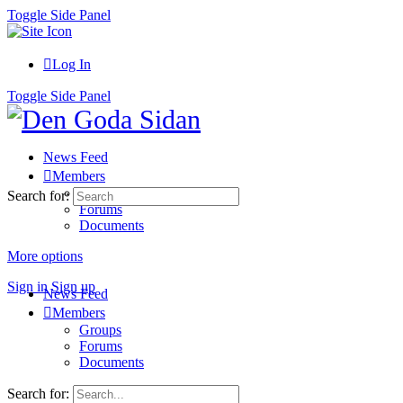
Toggle Side Panel
Log In
Toggle Side Panel
News Feed
Members
Groups
Search for:
Forums
Documents
More options
Sign in
Sign up
News Feed
Members
Groups
Forums
Documents
Search for: