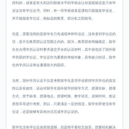
得到的，或者是有大四达到留级水平的学校会让你选留级还是只有毕
业证没有学位证书。同时，有一些学校或者是课程只能颁发毕业证，
并不能颁发学位证，例如远程教育、部分私立院校等。
但是，需要说明的是留学生只有成绩单和毕业证，没有拿到学位证的
话，是不在教育部认证范围之内的。因为，教育部有明确规定，留学
生在办理学历认证时要求递交齐全的认证材料，其中就包括了国外留
学所获的学位证。学位证作为重要的考核对象，若有缺少的话，留学
生的学历认证将会遭遇很大的阻碍。
当然，国外学历认证不仅是考察留学生是否毕业获得学历学位的真实
性以及有效性，还会对留学生国外留学的留学方式、授课目标、授课
方式、授予标准、授课地点、授课时限、教学语言、居留时间、签证
类型等等进行考察。所以，只要满足一定的情况，留学生即使没有学
位证，还是能够有其他办法完成学历认证的。
留学生没有学位证虽然很遗憾，但是绝不要轻言放弃。想要轻松解决