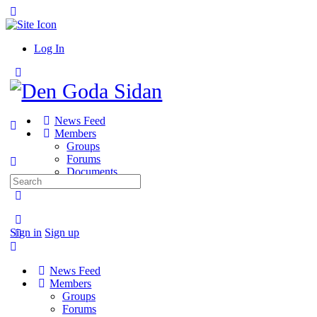
Toggle
Side
Panel
Log In
Toggle
Side
Panel
News Feed
Members
Groups
Forums
Documents
Search
for:
More
options
Sign in
Sign up
News Feed
Members
Groups
Forums