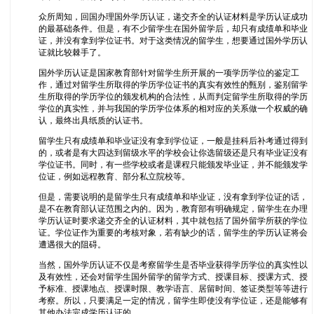
众所周知，回国办理国外学历认证，递交齐全的认证材料是学历认证成功
的最基础条件。但是，有不少留学生在国外留学后，却只有成绩单和毕业
证，并没有拿到学位证书。对于这类情况的留学生，想要通过国外学历认
证就比较棘手了。
国外学历认证是国家教育部针对留学生所开展的一项学历学位的鉴定工
作，通过对留学生所取得的学历学位证书的真实有效性的甄别，鉴别留学
生所取得的学历学位的颁发机构的合法性，从而判定留学生所取得的学历
学位的真实性，并与我国的学历学位体系的相对应的关系做一个权威的确
认，最终出具纸质的认证书。
留学生只有成绩单和毕业证没有拿到学位证，一般是挂科后补考通过得到
的，或者是有大四达到留级水平的学校会让你选留级还是只有毕业证没有
学位证书。同时，有一些学校或者是课程只能颁发毕业证，并不能颁发学
位证，例如远程教育、部分私立院校等。
但是，需要说明的是留学生只有成绩单和毕业证，没有拿到学位证的话，
是不在教育部认证范围之内的。因为，教育部有明确规定，留学生在办理
学历认证时要求递交齐全的认证材料，其中就包括了国外留学所获的学位
证。学位证作为重要的考核对象，若有缺少的话，留学生的学历认证将会
遭遇很大的阻碍。
当然，国外学历认证不仅是考察留学生是否毕业获得学历学位的真实性以
及有效性，还会对留学生国外留学的留学方式、授课目标、授课方式、授
予标准、授课地点、授课时限、教学语言、居留时间、签证类型等等进行
考察。所以，只要满足一定的情况，留学生即使没有学位证，还是能够有
其他办法完成学历认证的。