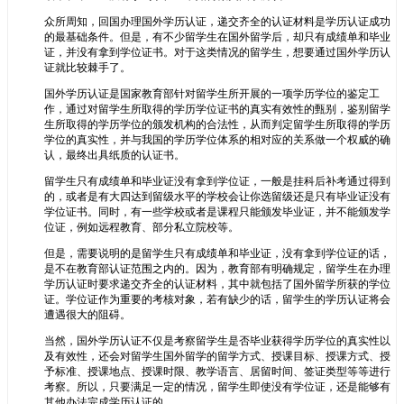
众所周知，回国办理国外学历认证，递交齐全的认证材料是学历认证成功
的最基础条件。但是，有不少留学生在国外留学后，却只有成绩单和毕业
证，并没有拿到学位证书。对于这类情况的留学生，想要通过国外学历认
证就比较棘手了。
国外学历认证是国家教育部针对留学生所开展的一项学历学位的鉴定工
作，通过对留学生所取得的学历学位证书的真实有效性的甄别，鉴别留学
生所取得的学历学位的颁发机构的合法性，从而判定留学生所取得的学历
学位的真实性，并与我国的学历学位体系的相对应的关系做一个权威的确
认，最终出具纸质的认证书。
留学生只有成绩单和毕业证没有拿到学位证，一般是挂科后补考通过得到
的，或者是有大四达到留级水平的学校会让你选留级还是只有毕业证没有
学位证书。同时，有一些学校或者是课程只能颁发毕业证，并不能颁发学
位证，例如远程教育、部分私立院校等。
但是，需要说明的是留学生只有成绩单和毕业证，没有拿到学位证的话，
是不在教育部认证范围之内的。因为，教育部有明确规定，留学生在办理
学历认证时要求递交齐全的认证材料，其中就包括了国外留学所获的学位
证。学位证作为重要的考核对象，若有缺少的话，留学生的学历认证将会
遭遇很大的阻碍。
当然，国外学历认证不仅是考察留学生是否毕业获得学历学位的真实性以
及有效性，还会对留学生国外留学的留学方式、授课目标、授课方式、授
予标准、授课地点、授课时限、教学语言、居留时间、签证类型等等进行
考察。所以，只要满足一定的情况，留学生即使没有学位证，还是能够有
其他办法完成学历认证的。