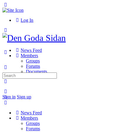
Toggle
Side
Panel
Log In
Toggle
Side
Panel
News Feed
Members
Groups
Forums
Documents
Search
for:
More
options
Sign in
Sign up
News Feed
Members
Groups
Forums