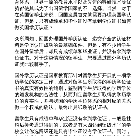
育体系、世界一流的教育水平以及先进的科研技术等优
势都使其成为了出国留学国家的不二选择。当然，对于
在英国留学生来说，回国发展首先就需要办理英国学认
证。但是，只有成绩单和毕业证没有拿到学位证书如何
做英国学历认证？
众所周知，回国办理国外学历认证，递交齐全的认证材
料是学历认证成功的最基础条件。但是，有不少留学生
在国外留学后，却只有成绩单和毕业证，并没有拿到学
位证书。对于这类情况的留学生，想要通过国外学历认
证就比较棘手了。
国外学历认证是国家教育部针对留学生所开展的一项学
历学位的鉴定工作，通过对留学生所取得的学历学位证
书的真实有效性的甄别，鉴别留学生所取得的学历学位
的颁发机构的合法性，从而判定留学生所取得的学历学
位的真实性，并与我国的学历学位体系的相对应的关系
做一个权威的确认，最终出具纸质的认证书。
留学生只有成绩单和毕业证没有拿到学位证，一般是挂
科后补考通过得到的，或者是有大四达到留级水平的学
校会让你选留级还是只有毕业证没有学位证书。同时，