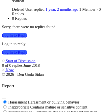
958658
Deleted User
replied
1 year, 2 months ago
1 Member
·
0
Replies
0 Replies
Sorry, there were no replies found.
Log In to Reply
Log in to reply.
Log In to Reply
Start of Discussion
0
of
0
replies
June 2018
Now
© 2026 - Den Goda Sidan
Report
Harassment
Harassment or bullying behavior
Inappropriate
Contains mature or sensitive content