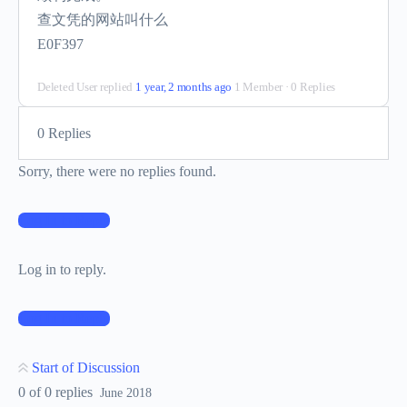
查文凭的网站叫什么
E0F397
Deleted User
replied
1 year, 2 months ago
1 Member
·
0 Replies
0 Replies
Sorry, there were no replies found.
Log In to Reply
Log in to reply.
Log In to Reply
Start of Discussion
0
of
0
replies
June 2018