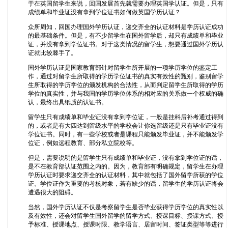
于在英国留学生来说，回国发展首先就需要办理英国学认证。但是，只有
成绩单和毕业证没有拿到学位证书如何做英国学历认证？
众所周知，回国办理国外学历认证，递交齐全的认证材料是学历认证成功
的最基础条件。但是，有不少留学生在国外留学后，却只有成绩单和毕业
证，并没有拿到学位证书。对于这类情况的留学生，想要通过国外学历认
证就比较棘手了。
国外学历认证是国家教育部针对留学生所开展的一项学历学位的鉴定工
作，通过对留学生所取得的学历学位证书的真实有效性的甄别，鉴别留学
生所取得的学历学位的颁发机构的合法性，从而判定留学生所取得的学历
学位的真实性，并与我国的学历学位体系的相对应的关系做一个权威的确
认，最终出具纸质的认证书。
留学生只有成绩单和毕业证没有拿到学位证，一般是挂科后补考通过得到
的，或者是有大四达到留级水平的学校会让你选留级还是只有毕业证没有
学位证书。同时，有一些学校或者是课程只能颁发毕业证，并不能颁发学
位证，例如远程教育、部分私立院校等。
但是，需要说明的是留学生只有成绩单和毕业证，没有拿到学位证的话，
是不在教育部认证范围之内的。因为，教育部有明确规定，留学生在办理
学历认证时要求递交齐全的认证材料，其中就包括了国外留学所获的学位
证。学位证作为重要的考核对象，若有缺少的话，留学生的学历认证将会
遭遇很大的阻碍。
当然，国外学历认证不仅是考察留学生是否毕业获得学历学位的真实性以
及有效性，还会对留学生国外留学的留学方式、授课目标、授课方式、授
予标准、授课地点、授课时限、教学语言、居留时间、签证类型等等进行