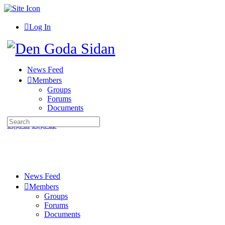
Toggle
Side
Panel
Log In
Toggle
Side
Panel
News Feed
Members
Groups
Forums
Documents
Search
More
Sign in
Sign up
for:
options
News Feed
Members
Groups
Forums
Documents