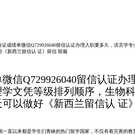
证成绩单微信Q729926040留信认证办理入职要多久，语言
《新西兰留信认 证》留信 留服
信Q729926040留信认证
理学文凭等级排列顺序，生物
可以做好《新西兰留信认 证》
29926040英国一直以来都是学生们青睐的热门留学国家，不仅有着