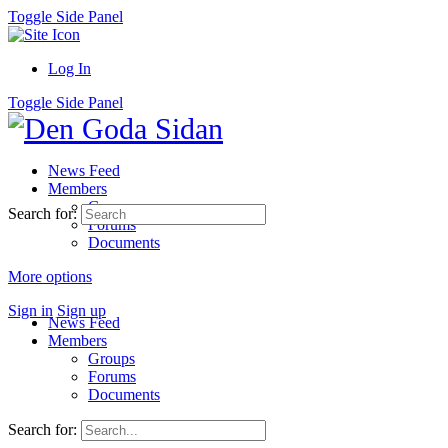
Toggle Side Panel
Log In
Toggle Side Panel
News Feed
Members
Groups
Search for:
Forums
Documents
More options
Sign in
Sign up
News Feed
Members
Groups
Forums
Documents
Search for: