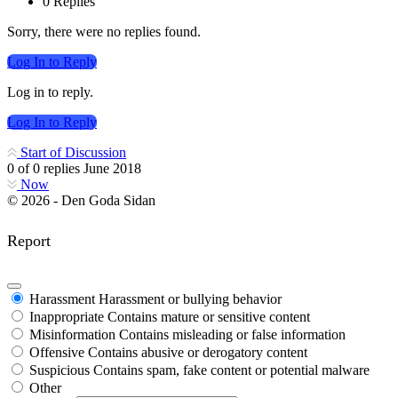
0 Replies
Sorry, there were no replies found.
Log In to Reply
Log in to reply.
Log In to Reply
Start of Discussion
0
of
0
replies
June 2018
Now
© 2026 - Den Goda Sidan
Report
Harassment
Harassment or bullying behavior
Inappropriate
Contains mature or sensitive content
Misinformation
Contains misleading or false information
Offensive
Contains abusive or derogatory content
Suspicious
Contains spam, fake content or potential malware
Other