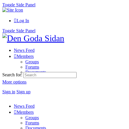
Toggle Side Panel
Log In
Toggle Side Panel
News Feed
Members
Groups
Forums
Documents
Search for:
More options
Sign in
Sign up
News Feed
Members
Groups
Forums
Documents