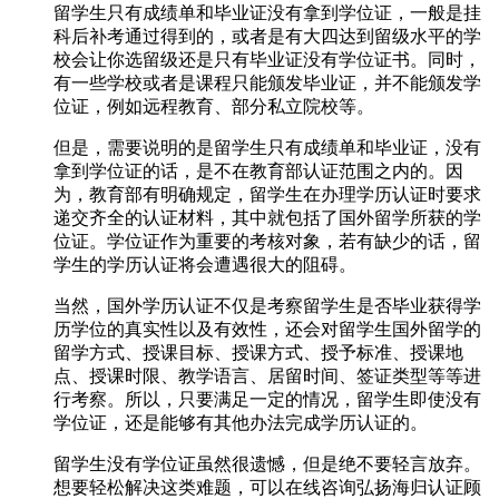
留学生只有成绩单和毕业证没有拿到学位证，一般是挂
科后补考通过得到的，或者是有大四达到留级水平的学
校会让你选留级还是只有毕业证没有学位证书。同时，
有一些学校或者是课程只能颁发毕业证，并不能颁发学
位证，例如远程教育、部分私立院校等。
但是，需要说明的是留学生只有成绩单和毕业证，没有
拿到学位证的话，是不在教育部认证范围之内的。因
为，教育部有明确规定，留学生在办理学历认证时要求
递交齐全的认证材料，其中就包括了国外留学所获的学
位证。学位证作为重要的考核对象，若有缺少的话，留
学生的学历认证将会遭遇很大的阻碍。
当然，国外学历认证不仅是考察留学生是否毕业获得学
历学位的真实性以及有效性，还会对留学生国外留学的
留学方式、授课目标、授课方式、授予标准、授课地
点、授课时限、教学语言、居留时间、签证类型等等进
行考察。所以，只要满足一定的情况，留学生即使没有
学位证，还是能够有其他办法完成学历认证的。
留学生没有学位证虽然很遗憾，但是绝不要轻言放弃。
想要轻松解决这类难题，可以在线咨询弘扬海归认证顾